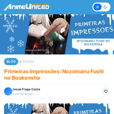
Claro
Escur
BLOG
08/01/2024
Primeiras Impressões: Nozomanu Fushi
no Boukensha
Josué Fraga Costa
4 min de leitura