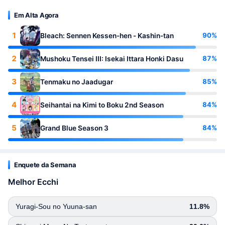
Em Alta Agora
1
90%
Bleach: Sennen Kessen-hen - Kashin-tan
2
87%
Mushoku Tensei III: Isekai Ittara Honki Dasu
3
85%
Tenmaku no Jaadugar
4
84%
Seihantai na Kimi to Boku 2nd Season
5
84%
Grand Blue Season 3
Enquete da Semana
Melhor Ecchi
Yuragi-Sou no Yuuna-san
11.8%