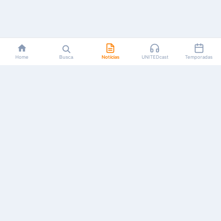
Home
Busca
Notícias
UNITEDcast
Temporadas
Notícias, reviews, guias e podcasts sobre o universo dos
animes!
Feito por fãs, para fãs.
NAVEGAÇÃO
CATEGORIAS
MAIS