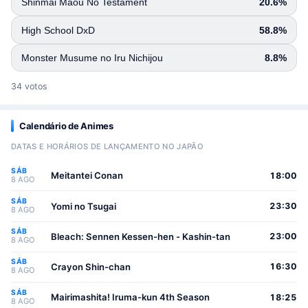
Shinmai Maou No Testament
20.6%
High School DxD
58.8%
Monster Musume no Iru Nichijou
8.8%
34 votos
Calendário de Animes
DATAS E HORÁRIOS DE LANÇAMENTO NO JAPÃO
SÁB
Meitantei Conan
18:00
8 AGO
SÁB
Yomi no Tsugai
23:30
8 AGO
SÁB
Bleach: Sennen Kessen-hen - Kashin-tan
23:00
8 AGO
SÁB
Crayon Shin-chan
16:30
8 AGO
SÁB
Mairimashita! Iruma-kun 4th Season
18:25
8 AGO