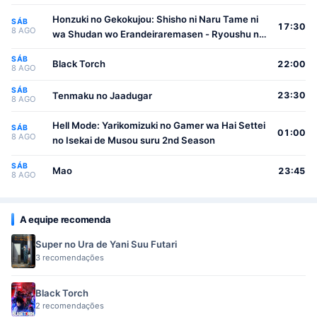
Honzuki no Gekokujou: Shisho ni Naru Tame ni
SÁB
17:30
8 AGO
wa Shudan wo Erandeiraremasen - Ryoushu no
Youjo
SÁB
Black Torch
22:00
8 AGO
SÁB
Tenmaku no Jaadugar
23:30
8 AGO
Hell Mode: Yarikomizuki no Gamer wa Hai Settei
SÁB
01:00
8 AGO
no Isekai de Musou suru 2nd Season
SÁB
Mao
23:45
8 AGO
A equipe recomenda
Super no Ura de Yani Suu Futari
3 recomendações
Black Torch
2 recomendações