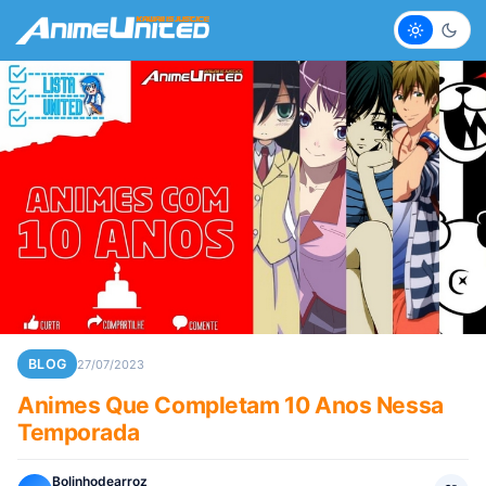
Claro
Escur
BLOG
27/07/2023
Animes Que Completam 10 Anos Nessa
Temporada
Bolinhodearroz