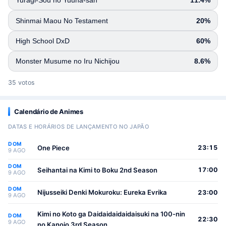
Yuragi-Sou no Yuuna-san
11.4%
Shinmai Maou No Testament
20%
High School DxD
60%
Monster Musume no Iru Nichijou
8.6%
35 votos
Calendário de Animes
DATAS E HORÁRIOS DE LANÇAMENTO NO JAPÃO
DOM
One Piece
23:15
9 AGO
DOM
Seihantai na Kimi to Boku 2nd Season
17:00
9 AGO
DOM
Nijusseiki Denki Mokuroku: Eureka Evrika
23:00
9 AGO
Kimi no Koto ga Daidaidaidaidaisuki na 100-nin
DOM
22:30
9 AGO
no Kanojo 3rd Season