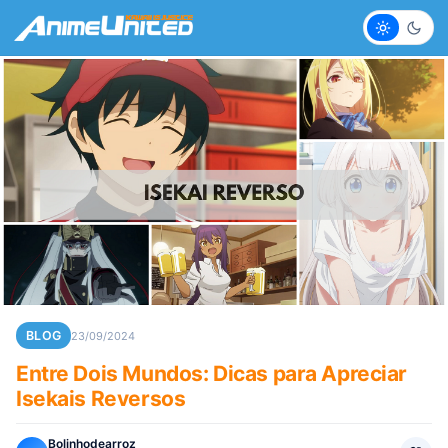
Claro
Escur
BLOG
23/09/2024
Entre Dois Mundos: Dicas para Apreciar
Isekais Reversos
Bolinhodearroz