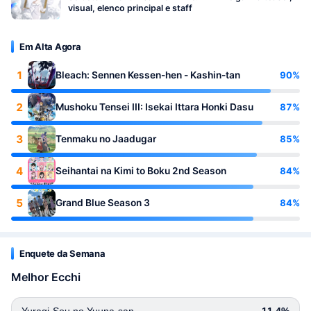
visual, elenco principal e staff
Em Alta Agora
1
90%
Bleach: Sennen Kessen-hen - Kashin-tan
2
87%
Mushoku Tensei III: Isekai Ittara Honki Dasu
3
85%
Tenmaku no Jaadugar
4
84%
Seihantai na Kimi to Boku 2nd Season
5
84%
Grand Blue Season 3
Enquete da Semana
Melhor Ecchi