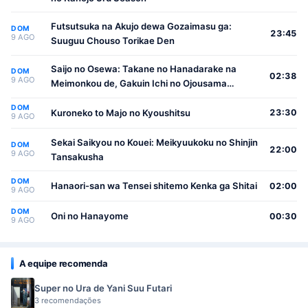
Futsutsuka na Akujo dewa Gozaimasu ga:
DOM
23:45
9 AGO
Suuguu Chouso Torikae Den
Saijo no Osewa: Takane no Hanadarake na
DOM
02:38
9 AGO
Meimonkou de, Gakuin Ichi no Ojousama
(Seikatsu Nouryoku Kaimu) wo Kagenagara
DOM
Osewa suru Koto ni Narimashita
Kuroneko to Majo no Kyoushitsu
23:30
9 AGO
Sekai Saikyou no Kouei: Meikyuukoku no Shinjin
DOM
22:00
9 AGO
Tansakusha
DOM
Hanaori-san wa Tensei shitemo Kenka ga Shitai
02:00
9 AGO
DOM
Oni no Hanayome
00:30
9 AGO
A equipe recomenda
Super no Ura de Yani Suu Futari
3 recomendações