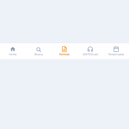
Home
Busca
Notícias
UNITEDcast
Temporadas
Notícias, reviews, guias e podcasts sobre o universo dos
animes!
Feito por fãs, para fãs.