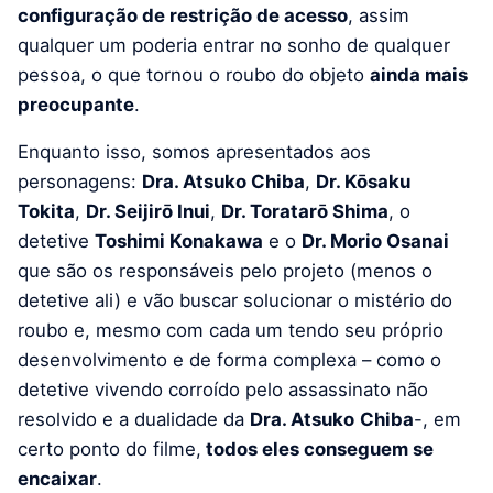
configuração de restrição de acesso
, assim
qualquer um poderia entrar no sonho de qualquer
pessoa, o que tornou o roubo do objeto
ainda mais
preocupante
.
Enquanto isso, somos apresentados aos
personagens:
Dra. Atsuko Chiba
,
Dr. Kōsaku
Tokita
,
Dr. Seijirō Inui
,
Dr. Toratarō Shima
, o
detetive
Toshimi Konakawa
e o
Dr. Morio Osanai
que são os responsáveis pelo projeto (menos o
detetive ali) e vão buscar solucionar o mistério do
roubo e, mesmo com cada um tendo seu próprio
desenvolvimento e de forma complexa – como o
detetive vivendo corroído pelo assassinato não
resolvido e a dualidade da
Dra. Atsuko
Chiba
-, em
certo ponto do filme,
todos eles conseguem se
encaixar
.