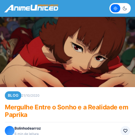
Claro
Escur
BLOG
21/10/2020
Mergulhe Entre o Sonho e a Realidade em
Paprika
Bolinhodearroz
6 min de leitura