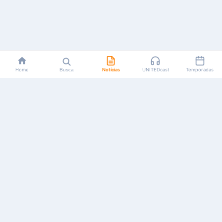
Home
Busca
Notícias
UNITEDcast
Temporadas
Notícias, reviews, guias e podcasts sobre o universo dos
animes!
Feito por fãs, para fãs.