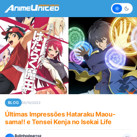
Claro
Escur
BLOG
05/10/2022
Últimas Impressões Hataraku Maou-
sama!! e Tensei Kenja no Isekai Life
Bolinhodearroz