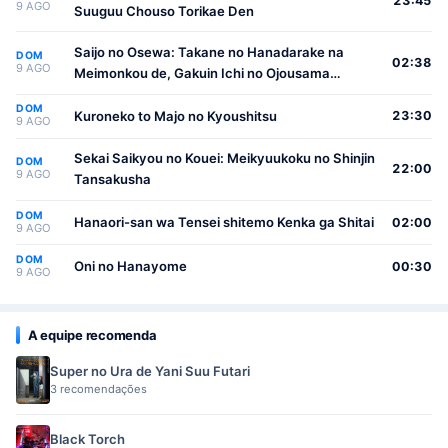
23:45
9 AGO
Suuguu Chouso Torikae Den
Saijo no Osewa: Takane no Hanadarake na
DOM
02:38
9 AGO
Meimonkou de, Gakuin Ichi no Ojousama
(Seikatsu Nouryoku Kaimu) wo Kagenagara
DOM
Osewa suru Koto ni Narimashita
Kuroneko to Majo no Kyoushitsu
23:30
9 AGO
Sekai Saikyou no Kouei: Meikyuukoku no Shinjin
DOM
22:00
9 AGO
Tansakusha
DOM
Hanaori-san wa Tensei shitemo Kenka ga Shitai
02:00
9 AGO
DOM
Oni no Hanayome
00:30
9 AGO
A equipe recomenda
Super no Ura de Yani Suu Futari
3 recomendações
Black Torch