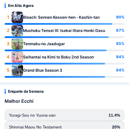
Em Alta Agora
1
90%
Bleach: Sennen Kessen-hen - Kashin-tan
2
87%
Mushoku Tensei III: Isekai Ittara Honki Dasu
3
85%
Tenmaku no Jaadugar
4
84%
Seihantai na Kimi to Boku 2nd Season
5
84%
Grand Blue Season 3
Enquete da Semana
Melhor Ecchi
Yuragi-Sou no Yuuna-san
11.4%
Shinmai Maou No Testament
20%