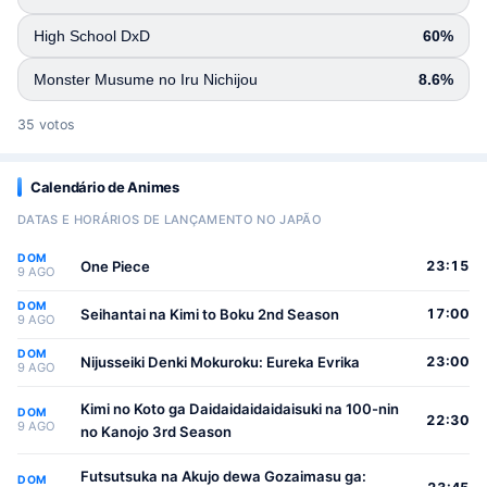
High School DxD
60%
Monster Musume no Iru Nichijou
8.6%
35 votos
Calendário de Animes
DATAS E HORÁRIOS DE LANÇAMENTO NO JAPÃO
DOM
One Piece
23:15
9 AGO
DOM
Seihantai na Kimi to Boku 2nd Season
17:00
9 AGO
DOM
Nijusseiki Denki Mokuroku: Eureka Evrika
23:00
9 AGO
Kimi no Koto ga Daidaidaidaidaisuki na 100-nin
DOM
22:30
9 AGO
no Kanojo 3rd Season
Futsutsuka na Akujo dewa Gozaimasu ga:
DOM