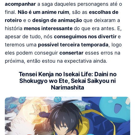
acompanhar
a saga daqueles personagens até o
final.
Não é um anime ruim
, são as
escolhas de
roteiro
e o
design de animação
que deixaram a
história
menos interessante
do que era antes. E,
apesar de tudo, nós
conseguimos nos divertir
e
teremos uma
possível terceira temporada
, logo
eles podem conseguir
consertar
esses erros na
próxima, então estou na expectativa ainda.
Tensei Kenja no Isekai Life: Daini no
Shokugyo wo Ete, Sekai Saikyou ni
Narimashita