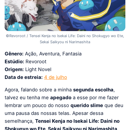
©Revoroot / Tensei Kenja no Isekai Life: Daini no Shokugyo wo Ete,
Sekai Saikyou ni Narimashita
Gênero:
Ação, Aventura, Fantasia
Estúdio:
Revoroot
Origem:
Light Novel
Data de estreia:
4 de julho
Agora, falando sobre a minha
segunda escolha
,
talvez eu tenha me
apegado
a esse por me fazer
lembrar um pouco do nosso
querido slime
que deu
uma pausa das nossas telas. Apesar dessa
semelhança,
Tensei Kenja no Isekai Life: Daini no
Shokugyo wo Ete, Sekai Saikyou ni Narimashita