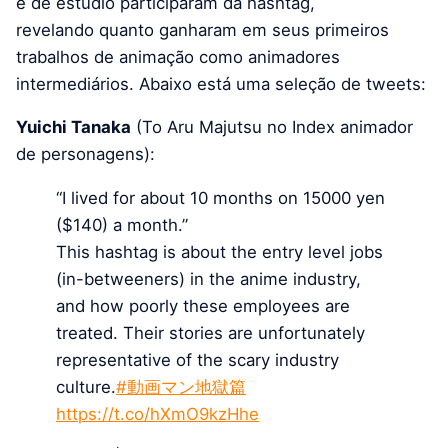
e de estúdio participaram da hashtag,
revelando quanto ganharam em seus primeiros
trabalhos de animação como animadores
intermediários. Abaixo está uma seleção de tweets:
Yuichi Tanaka
(To Aru Majutsu no Index animador
de personagens):
“I lived for about 10 months on 15000 yen
($140) a month.”
This hashtag is about the entry level jobs
(in-betweeners) in the anime industry,
and how poorly these employees are
treated. Their stories are unfortunately
representative of the scary industry
culture.
#動画マン地獄篇
https://t.co/hXmO9kzHhe