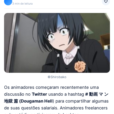
3 min de leitura
©Shirobako
Os animadores começaram recentemente uma
discussão no
Twitter
usando a hashtag
# 動画 マ ​​ン
地獄 篇 (Dougaman Hell
) para compartilhar algumas
de suas questões salariais. Animadores freelancers