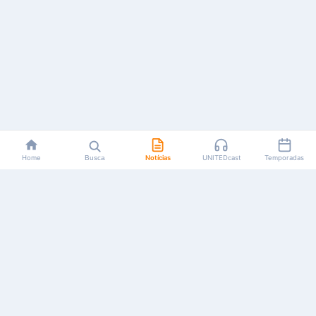
Home
Busca
Notícias
UNITEDcast
Temporadas
Notícias, reviews, guias e podcasts sobre o universo dos
animes!
Feito por fãs, para fãs.