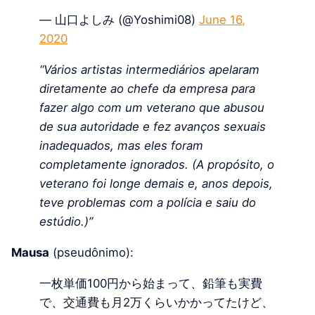
— 山口よしみ (@Yoshimi08)
June 16,
2020
“Vários artistas intermediários apelaram
diretamente ao chefe da empresa para
fazer algo com um veterano que abusou
de sua autoridade e fez avanços sexuais
inadequados, mas eles foram
completamente ignorados. (A propósito, o
veterano foi longe demais e, anos depois,
teve problemas com a polícia e saiu do
estúdio.)”
Mausa
(pseudônimo):
一枚単価100円から始まって、鉛筆も実費
で、交通費も月2万くらいかかってたけど、