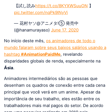
【試し読み
https://t.co/8KYXWSuuON
】
pic.twitter.com/nqPk9lNyVi
— 花村ヤソ@アニメタ!⑤ 発売中
(@hanamurayaso)
June 17, 2020
No início deste mês,
os animadores de todo o
mundo falaram sobre seus baixos salários usando a
hashtag
#AnimationPaidMe
, revelando
disparidades globais de renda, especialmente na
Ásia
.
Animadores intermediários são as pessoas que
desenham os quadros de conexão entre cada cena
principal que você verá em um anime. Apesar da
importância de seu trabalho, eles estão entre os
trabalhadores mais mal pagos do setor. De acordo