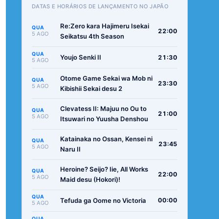
DATAS E HORÁRIOS DE LANÇAMENTO NO JAPÃO
Re:Zero kara Hajimeru Isekai
QUA
22:00
5 AGO
Seikatsu 4th Season
QUA
Youjo Senki II
21:30
5 AGO
Otome Game Sekai wa Mob ni
QUA
23:30
5 AGO
Kibishii Sekai desu 2
Clevatess II: Majuu no Ou to
QUA
21:00
5 AGO
Itsuwari no Yuusha Denshou
Katainaka no Ossan, Kensei ni
QUA
23:45
5 AGO
Naru II
Heroine? Seijo? Iie, All Works
QUA
22:00
5 AGO
Maid desu (Hokori)!
QUA
Tefuda ga Oome no Victoria
00:00
5 AGO
QUA