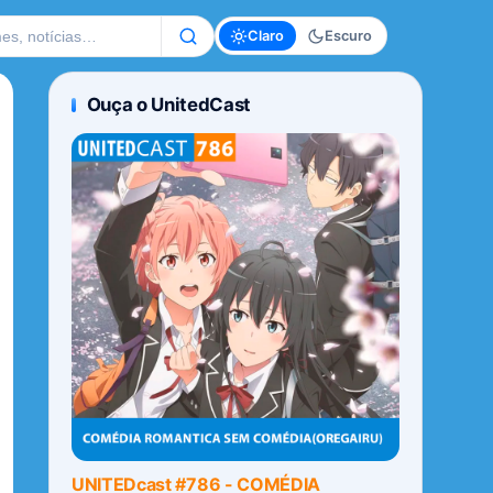
te
Claro
Escuro
Ouça o UnitedCast
UNITEDcast #786 - COMÉDIA