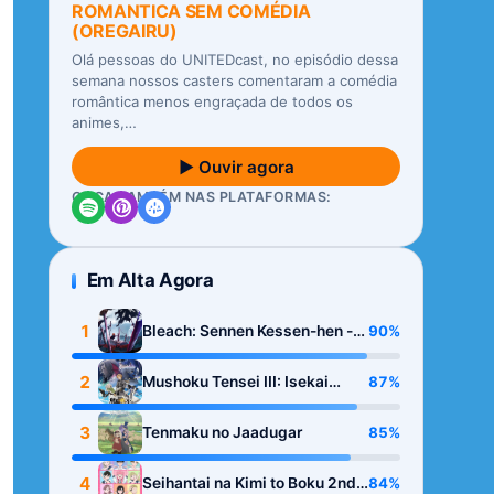
ROMANTICA SEM COMÉDIA
(OREGAIRU)
Olá pessoas do UNITEDcast, no episódio dessa
semana nossos casters comentaram a comédia
romântica menos engraçada de todos os
animes,…
▶ Ouvir agora
OUÇA TAMBÉM NAS PLATAFORMAS:
Em Alta Agora
1
90%
Bleach: Sennen Kessen-hen -
Kashin-tan
2
87%
Mushoku Tensei III: Isekai
Ittara Honki Dasu
3
85%
Tenmaku no Jaadugar
4
84%
Seihantai na Kimi to Boku 2nd