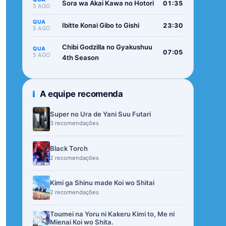
Sora wa Akai Kawa no Hotori
01:35
5 AGO
QUA
Ibitte Konai Gibo to Gishi
23:30
5 AGO
Chibi Godzilla no Gyakushuu
QUA
07:05
5 AGO
4th Season
A equipe recomenda
Super no Ura de Yani Suu Futari
3 recomendações
Black Torch
2 recomendações
Kimi ga Shinu made Koi wo Shitai
2 recomendações
Toumei na Yoru ni Kakeru Kimi to, Me ni
Mienai Koi wo Shita.