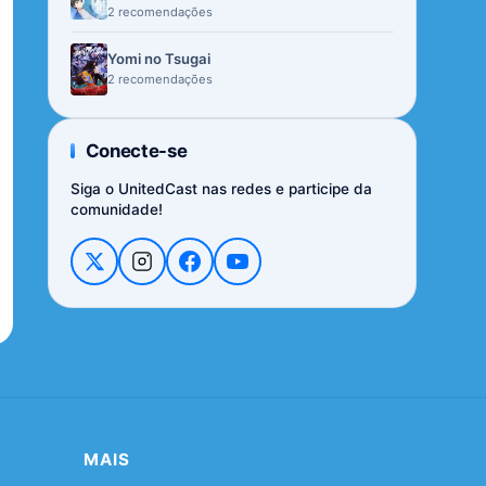
2 recomendações
Yomi no Tsugai
2 recomendações
Conecte-se
Siga o UnitedCast nas redes e participe da
comunidade!
MAIS