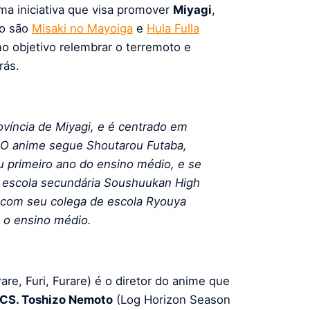
uma iniciativa que visa promover
Miyagi
,
to são
Misaki no Mayoiga
e
Hula Fulla
o objetivo relembrar o terremoto e
rás.
víncia de Miyagi, e é centrado em
. O anime segue Shoutarou Futaba,
u primeiro ano do ensino médio, e se
va escola secundária Soushuukan High
e com seu colega de escola Ryouya
 o ensino médio.
, Furi, Furare) é o diretor do anime que
CS. Toshizo Nemoto
(Log Horizon Season