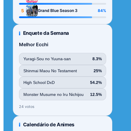
Season
5
84%
Grand Blue Season 3
Enquete da Semana
Melhor Ecchi
Yuragi-Sou no Yuuna-san
8.3%
Shinmai Maou No Testament
25%
High School DxD
54.2%
Monster Musume no Iru Nichijou
12.5%
24 votos
Calendário de Animes