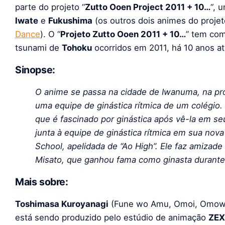
parte do projeto “
Zutto Ooen Project 2011 + 10…
“, 
Iwate
e
Fukushima
(os outros dois animes do proje
Dance
). O “
Projeto Zutto Ooen 2011 + 10…
” tem com
tsunami de
Tohoku
ocorridos em 2011, há 10 anos at
Sinopse:
O anime se passa na cidade de Iwanuma, na pro
uma equipe de ginástica rítmica de um colégio
que é fascinado por ginástica após vê-la em se
junta à equipe de ginástica rítmica em sua no
School, apelidada de “Ao High”. Ele faz amizad
Misato, que ganhou fama como ginasta durante
Mais sobre:
Toshimasa Kuroyanagi
(Fune wo Amu, Omoi, Omoware
está sendo produzido pelo estúdio de animação
ZEX