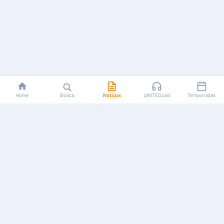
Home
Busca
Notícias
UNITEDcast
Temporadas
Notícias, reviews, guias e podcasts sobre o universo dos
animes!
Feito por fãs, para fãs.