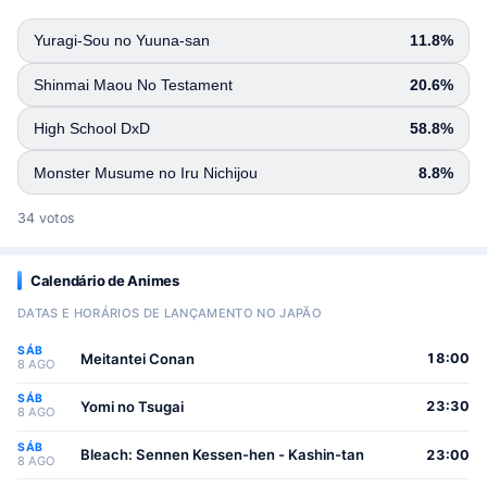
Yuragi-Sou no Yuuna-san
11.8%
Shinmai Maou No Testament
20.6%
High School DxD
58.8%
Monster Musume no Iru Nichijou
8.8%
34 votos
Calendário de Animes
DATAS E HORÁRIOS DE LANÇAMENTO NO JAPÃO
SÁB
Meitantei Conan
18:00
8 AGO
SÁB
Yomi no Tsugai
23:30
8 AGO
SÁB
Bleach: Sennen Kessen-hen - Kashin-tan
23:00
8 AGO