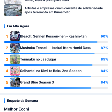
visual, elenco principal e staff
Artistas e empresas criam corrente de solidariedade
após terremoto em Kumamoto
Em Alta Agora
1
90%
Bleach: Sennen Kessen-hen - Kashin-tan
2
87%
Mushoku Tensei III: Isekai Ittara Honki Dasu
3
85%
Tenmaku no Jaadugar
4
84%
Seihantai na Kimi to Boku 2nd Season
5
84%
Grand Blue Season 3
Enquete da Semana
Melhor Ecchi