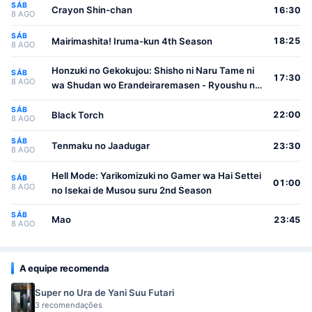
SÁB
Crayon Shin-chan
16:30
8 AGO
SÁB
Mairimashita! Iruma-kun 4th Season
18:25
8 AGO
Honzuki no Gekokujou: Shisho ni Naru Tame ni
SÁB
17:30
8 AGO
wa Shudan wo Erandeiraremasen - Ryoushu no
Youjo
SÁB
Black Torch
22:00
8 AGO
SÁB
Tenmaku no Jaadugar
23:30
8 AGO
Hell Mode: Yarikomizuki no Gamer wa Hai Settei
SÁB
01:00
8 AGO
no Isekai de Musou suru 2nd Season
SÁB
Mao
23:45
8 AGO
A equipe recomenda
Super no Ura de Yani Suu Futari
3 recomendações