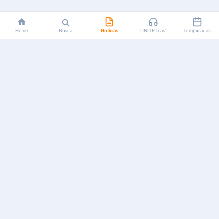
Home
Busca
Notícias
UNITEDcast
Temporadas
Notícias, reviews, guias e podcasts sobre o universo dos
animes!
Feito por fãs, para fãs.
NAVEGAÇÃO
CATEGORIAS
MAIS
Início
Animes
Sobre Nós
Notícias
Mangás
Anuncie