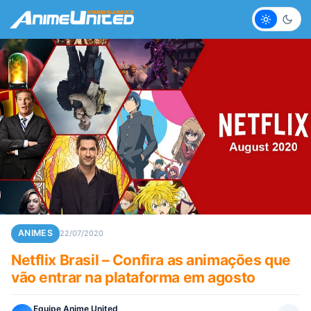
Claro
Escur
ANIMES
22/07/2020
Netflix Brasil – Confira as animações que
vão entrar na plataforma em agosto
Equipe Anime United