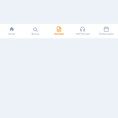
Home
Busca
Notícias
UNITEDcast
Temporadas
Notícias, reviews, guias e podcasts sobre o universo dos
animes!
Feito por fãs, para fãs.
NAVEGAÇÃO
CATEGORIAS
MAIS