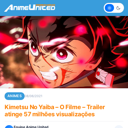
Claro
Escur
ANIMES
08/06/2021
Kimetsu No Yaiba – O Filme – Trailer
atinge 57 milhões visualizações
Equipe Anime United