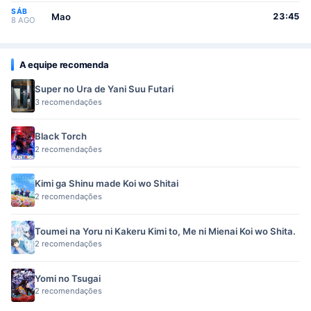
SÁB
Mao
23:45
8 AGO
A equipe recomenda
Super no Ura de Yani Suu Futari
3 recomendações
Black Torch
2 recomendações
Kimi ga Shinu made Koi wo Shitai
2 recomendações
Toumei na Yoru ni Kakeru Kimi to, Me ni Mienai Koi wo Shita.
2 recomendações
Yomi no Tsugai
2 recomendações