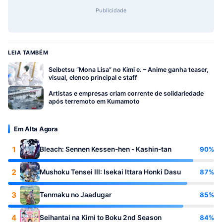
Publicidade
LEIA TAMBÉM
Seibetsu “Mona Lisa” no Kimi e. – Anime ganha teaser,
visual, elenco principal e staff
Artistas e empresas criam corrente de solidariedade
após terremoto em Kumamoto
Em Alta Agora
1
90%
Bleach: Sennen Kessen-hen - Kashin-tan
2
87%
Mushoku Tensei III: Isekai Ittara Honki Dasu
3
85%
Tenmaku no Jaadugar
4
84%
Seihantai na Kimi to Boku 2nd Season