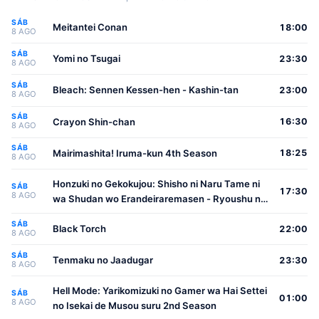
SÁB
Meitantei Conan
18:00
8 AGO
SÁB
Yomi no Tsugai
23:30
8 AGO
SÁB
Bleach: Sennen Kessen-hen - Kashin-tan
23:00
8 AGO
SÁB
Crayon Shin-chan
16:30
8 AGO
SÁB
Mairimashita! Iruma-kun 4th Season
18:25
8 AGO
Honzuki no Gekokujou: Shisho ni Naru Tame ni
SÁB
17:30
8 AGO
wa Shudan wo Erandeiraremasen - Ryoushu no
Youjo
SÁB
Black Torch
22:00
8 AGO
SÁB
Tenmaku no Jaadugar
23:30
8 AGO
Hell Mode: Yarikomizuki no Gamer wa Hai Settei
SÁB
01:00
8 AGO
no Isekai de Musou suru 2nd Season