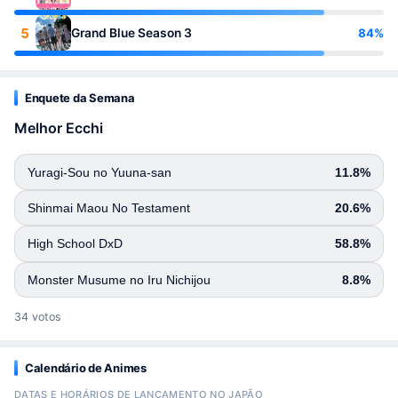
5
84%
Grand Blue Season 3
Enquete da Semana
Melhor Ecchi
Yuragi-Sou no Yuuna-san
11.8%
Shinmai Maou No Testament
20.6%
High School DxD
58.8%
Monster Musume no Iru Nichijou
8.8%
34 votos
Calendário de Animes
DATAS E HORÁRIOS DE LANÇAMENTO NO JAPÃO