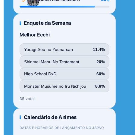
Enquete da Semana
Melhor Ecchi
Yuragi-Sou no Yuuna-san
11.4%
Shinmai Maou No Testament
20%
High School DxD
60%
Monster Musume no Iru Nichijou
8.6%
35 votos
Calendário de Animes
DATAS E HORÁRIOS DE LANÇAMENTO NO JAPÃO