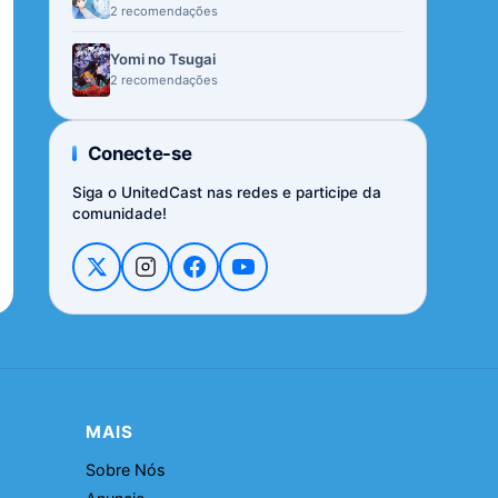
2 recomendações
Yomi no Tsugai
2 recomendações
Conecte-se
Siga o UnitedCast nas redes e participe da
comunidade!
MAIS
Sobre Nós