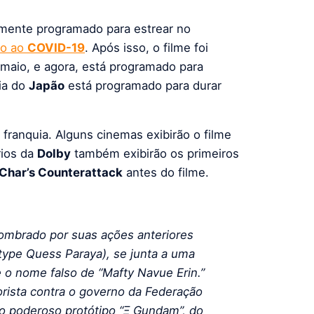
nalmente programado para estrear no
do ao
COVID-19
. Após isso, o filme foi
maio, e agora, está programado para
ia do
Japão
está programado para durar
franquia. Alguns cinemas exibirão o filme
rios da
Dolby
também exibirão os primeiros
Char’s Counterattack
antes do filme.
ombrado por suas ações anteriores
type Quess Paraya), se junta a uma
 o nome falso de “Mafty Navue Erin.”
rista contra o governo da Federação
o poderoso protótipo “Ξ Gundam”, do