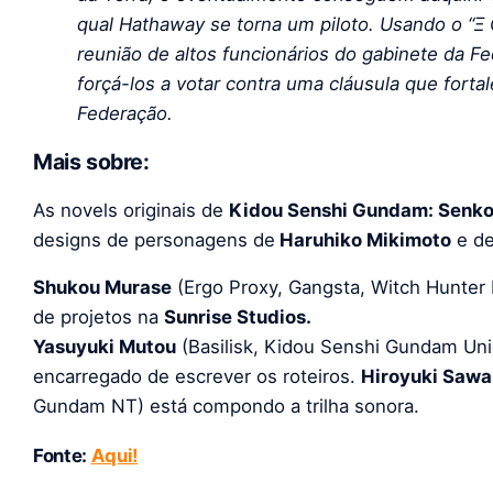
qual Hathaway se torna um piloto. Usando o “Ξ
reunião de altos funcionários do gabinete da Fe
forçá-los a votar contra uma cláusula que fortal
Federação.
Mais sobre:
As novels originais de
Kidou Senshi Gundam: Senk
designs de personagens de
Haruhiko Mikimoto
e de
Shukou Murase
(Ergo Proxy, Gangsta, Witch Hunter
de projetos na
Sunrise Studios.
Yasuyuki Mutou
(Basilisk, Kidou Senshi Gundam Un
encarregado de escrever os roteiros.
Hiroyuki Saw
Gundam NT) está compondo a trilha sonora.
Fonte:
Aqui!