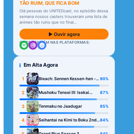
TÃO RUIM, QUE FICA BOM
Olá pessoas do UNITEDcast, no episódio dessa
semana nossos casters trouxeram uma lista de
animes tão ruins que no final…
▶ Ouvir agora
OUÇA TAMBÉM NAS PLATAFORMAS:
Em Alta Agora
1
90%
Bleach: Sennen Kessen-hen -
Kashin-tan
2
87%
Mushoku Tensei III: Isekai
Ittara Honki Dasu
3
85%
Tenmaku no Jaadugar
4
84%
Seihantai na Kimi to Boku 2nd
Season
5
84%
Grand Blue Season 3