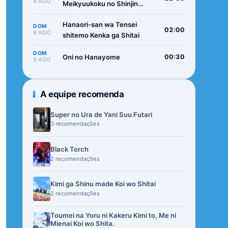
9 AGO
Meikyuukoku no Shinjin
Tansakusha
Hanaori-san wa Tensei
DOM
02:00
9 AGO
shitemo Kenka ga Shitai
DOM
Oni no Hanayome
00:30
9 AGO
A equipe recomenda
Super no Ura de Yani Suu Futari
3 recomendações
Black Torch
2 recomendações
Kimi ga Shinu made Koi wo Shitai
2 recomendações
Toumei na Yoru ni Kakeru Kimi to, Me ni
Mienai Koi wo Shita.