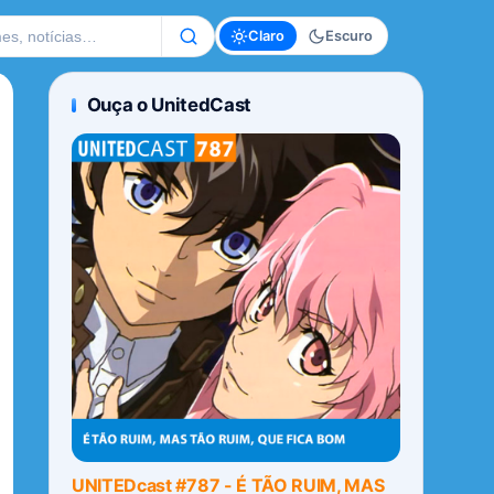
te
Claro
Escuro
Ouça o UnitedCast
UNITEDcast #787 - É TÃO RUIM, MAS