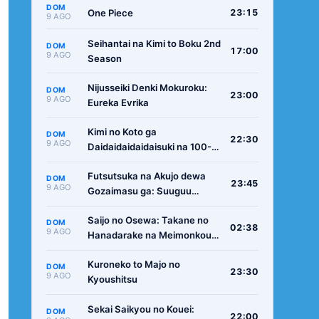
DOM
One Piece
23:15
9 AGO
Seihantai na Kimi to Boku 2nd
DOM
17:00
9 AGO
Season
Nijusseiki Denki Mokuroku:
DOM
23:00
9 AGO
Eureka Evrika
Kimi no Koto ga
DOM
22:30
9 AGO
Daidaidaidaidaisuki na 100-
nin no Kanojo 3rd Season
Futsutsuka na Akujo dewa
DOM
23:45
9 AGO
Gozaimasu ga: Suuguu
Chouso Torikae Den
Saijo no Osewa: Takane no
DOM
02:38
9 AGO
Hanadarake na Meimonkou
de, Gakuin Ichi no Ojousama
Kuroneko to Majo no
(Seikatsu Nouryoku Kaimu)
DOM
23:30
9 AGO
Kyoushitsu
wo Kagenagara Osewa suru
Koto ni Narimashita
Sekai Saikyou no Kouei:
DOM
22:00