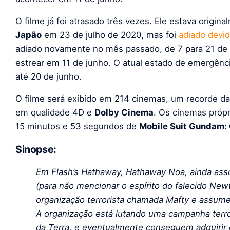
O filme já foi atrasado três vezes. Ele estava origi
Japão
em 23 de julho de 2020, mas foi
adiado devi
adiado novamente no mês passado, de 7 para 21 de 
estrear em 11 de junho. O atual estado de emergênc
até 20 de junho.
O filme será exibido em 214 cinemas, um recorde da 
em qualidade 4D e
Dolby Cinema
. Os cinemas próp
15 minutos e 53 segundos de
Mobile Suit Gundam: 
Sinopse:
Em Flash’s Hathaway, Hathaway Noa, ainda ass
(para não mencionar o espírito do falecido New
organização terrorista chamada Mafty e assume
A organização está lutando uma campanha terro
da Terra, e eventualmente conseguem adquirir 