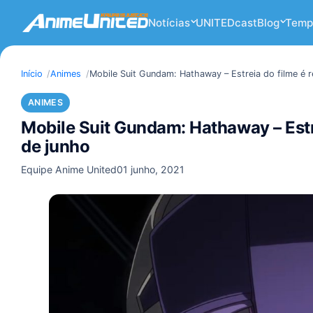
Notícias
UNITEDcast
Blog
Temp
Início
Animes
Mobile Suit Gundam: Hathaway – Estreia do filme é 
ANIMES
Mobile Suit Gundam: Hathaway – Estr
de junho
Equipe Anime United
01 junho, 2021