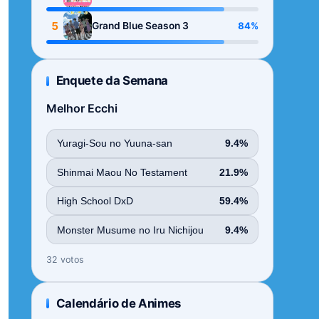
Season
5
84%
Grand Blue Season 3
Enquete da Semana
Melhor Ecchi
Yuragi-Sou no Yuuna-san
9.4%
Shinmai Maou No Testament
21.9%
High School DxD
59.4%
Monster Musume no Iru Nichijou
9.4%
32 votos
Calendário de Animes