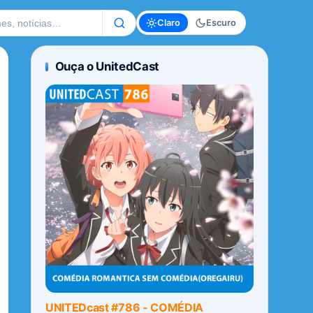
te
Claro
Escuro
Ouça o UnitedCast
UNITEDcast #786 - COMÉDIA