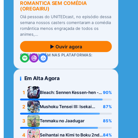
ROMANTICA SEM COMÉDIA
(OREGAIRU)
Olá pessoas do UNITEDcast, no episódio dessa
semana nossos casters comentaram a comédia
romântica menos engraçada de todos os
animes,…
▶ Ouvir agora
OUÇA TAMBÉM NAS PLATAFORMAS:
Em Alta Agora
1
90%
Bleach: Sennen Kessen-hen -
Kashin-tan
2
87%
Mushoku Tensei III: Isekai
Ittara Honki Dasu
3
85%
Tenmaku no Jaadugar
4
84%
Seihantai na Kimi to Boku 2nd