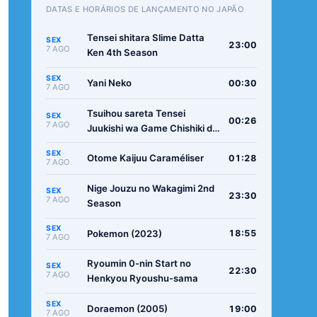
DATAS E HORÁRIOS DE LANÇAMENTO NO JAPÃO
Tensei shitara Slime Datta
SEX
23:00
7 AGO
Ken 4th Season
SEX
Yani Neko
00:30
7 AGO
Tsuihou sareta Tensei
SEX
00:26
7 AGO
Juukishi wa Game Chishiki de
Musou suru
SEX
Otome Kaijuu Caraméliser
01:28
7 AGO
Nige Jouzu no Wakagimi 2nd
SEX
23:30
7 AGO
Season
SEX
Pokemon (2023)
18:55
7 AGO
Ryoumin 0-nin Start no
SEX
22:30
7 AGO
Henkyou Ryoushu-sama
SEX
Doraemon (2005)
19:00
7 AGO