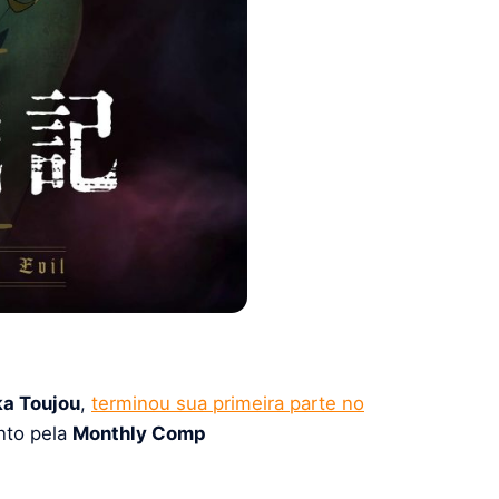
ka Toujou
,
terminou sua primeira parte no
nto pela
Monthly Comp