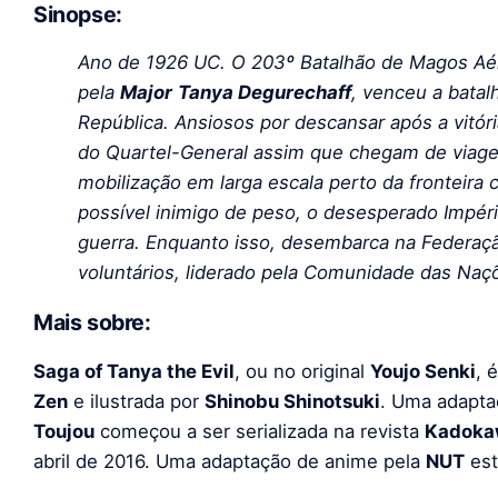
Sinopse:
Ano de 1926 UC. O 203º Batalhão de Magos Aére
pela
Major
Tanya Degurechaff
, venceu a batal
República. Ansiosos por descansar após a vitór
do Quartel-General assim que chegam de viage
mobilização em larga escala perto da fronteira
possível inimigo de peso, o desesperado Impér
guerra.
Enquanto isso, desembarca na Federaçã
voluntários, liderado pela Comunidade das Naç
Mais sobre:
Saga of Tanya the Evil
, ou no original
Youjo Senki
, 
Zen
e ilustrada por
Shinobu Shinotsuki
. Uma adapta
Toujou
começou a ser serializada na revista
Kadoka
abril de 2016. Uma adaptação de anime pela
NUT
est