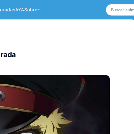
Buscar no si
oradas
AYA
Sobre
orada