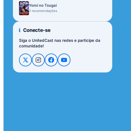
Yomi no Tsugai
2 recomendações
Conecte-se
Siga o UnitedCast nas redes e participe da
comunidade!