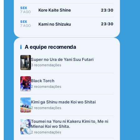
SEX
Kore Kaite Shine
23:30
7 AGO
SEX
Kami no Shizuku
23:30
7 AGO
A equipe recomenda
Super no Ura de Yani Suu Futari
3 recomendações
Black Torch
2 recomendações
Kimi ga Shinu made Koi wo Shitai
2 recomendações
Toumei na Yoru ni Kakeru Kimi to, Me ni
Mienai Koi wo Shita.
2 recomendações