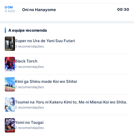
DOM
Oni no Hanayome
00:30
9 AGO
A equipe recomenda
Super no Ura de Yani Suu Futari
3 recomendações
Black Torch
2 recomendações
Kimi ga Shinu made Koi wo Shitai
2 recomendações
Toumei na Yoru ni Kakeru Kimi to, Me ni Mienai Koi wo Shita.
2 recomendações
Yomi no Tsugai
2 recomendações