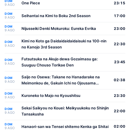
DOM
One Piece
23:15
9 AGO
DOM
Seihantai na Kimi to Boku 2nd Season
17:00
9 AGO
DOM
Nijusseiki Denki Mokuroku: Eureka Evrika
23:00
9 AGO
Kimi no Koto ga Daidaidaidaidaisuki na 100-nin
DOM
22:30
9 AGO
no Kanojo 3rd Season
Futsutsuka na Akujo dewa Gozaimasu ga:
DOM
23:45
9 AGO
Suuguu Chouso Torikae Den
Saijo no Osewa: Takane no Hanadarake na
DOM
02:38
9 AGO
Meimonkou de, Gakuin Ichi no Ojousama
(Seikatsu Nouryoku Kaimu) wo Kagenagara
DOM
Osewa suru Koto ni Narimashita
Kuroneko to Majo no Kyoushitsu
23:30
9 AGO
Sekai Saikyou no Kouei: Meikyuukoku no Shinjin
DOM
22:00
9 AGO
Tansakusha
DOM
Hanaori-san wa Tensei shitemo Kenka ga Shitai
02:00
9 AGO