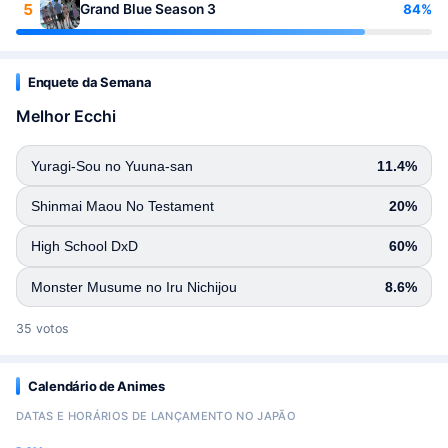
5
84%
Grand Blue Season 3
Enquete da Semana
Melhor Ecchi
Yuragi-Sou no Yuuna-san
11.4%
Shinmai Maou No Testament
20%
High School DxD
60%
Monster Musume no Iru Nichijou
8.6%
35 votos
Calendário de Animes
DATAS E HORÁRIOS DE LANÇAMENTO NO JAPÃO