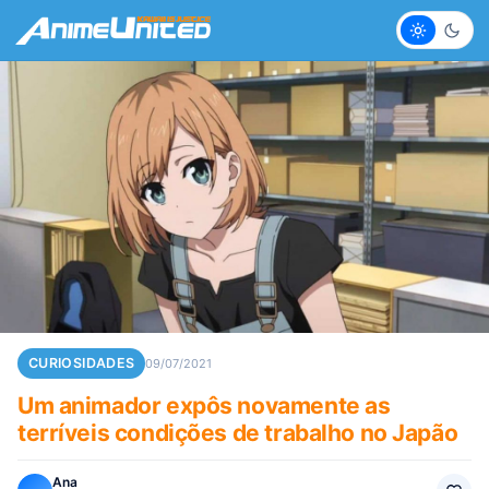
Claro
Escur
CURIOSIDADES
09/07/2021
Um animador expôs novamente as
terríveis condições de trabalho no Japão
Ana