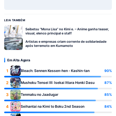
LEIA TAMBÉM
Seibetsu “Mona Lisa” no Kimi e. – Anime ganha teaser,
visual, elenco principal e staff
Artistas e empresas criam corrente de solidariedade
após terremoto em Kumamoto
Em Alta Agora
1
90%
Bleach: Sennen Kessen-hen - Kashin-tan
2
87%
Mushoku Tensei III: Isekai Ittara Honki Dasu
3
85%
Tenmaku no Jaadugar
4
84%
Seihantai na Kimi to Boku 2nd Season