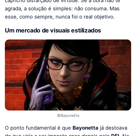
capricho disfarçado de virtude. Se a obra não te
agrada, a solução é simples: não consuma. Mas
esse, como sempre, nunca foi o real objetivo.
Um mercado de visuais estilizados
©Bayonetta
O ponto fundamental é que
Bayonetta
já destoava
do que viria a ser imposto anos depois pelo
DEI
. Na