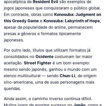
apocalíptica de
Resident Evil
são exemplos de
jogos japoneses que conquistaram o público global.
Em contraste, obras como
Konosuba: Judgment on
this Greedy Game
e
Konosuba: Labyrinth of Hope
,
apesar da popularidade do anime, permanecem
presas a gêneros e formatos tipicamente
japoneses.
Por outro lado, títulos que utilizam formatos já
consolidados no
Ocidente
costumam ter maior
aceitação.
Street Fighter
é um bom exemplo:
mesmo sendo japonês, ganhou o mundo com um
elenco multicultural — sendo
Chun-Li
, de origem
sino-americana, uma de suas personagens mais
queridas.
Ainda assim, o caminho inverso continua difícil.
Muitos jogos de enorme sucesso no
Japão
, como a