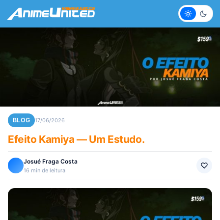
Claro
Escur
BLOG
17/06/2026
Efeito Kamiya — Um Estudo.
Josué Fraga Costa
16 min de leitura