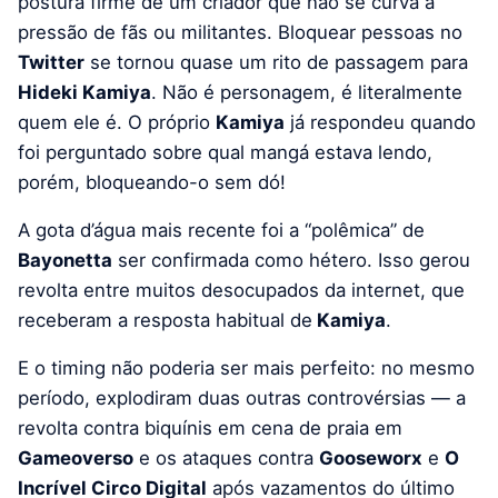
postura firme de um criador que não se curva à
pressão de fãs ou militantes. Bloquear pessoas no
Twitter
se tornou quase um rito de passagem para
Hideki Kamiya
. Não é personagem, é literalmente
quem ele é. O próprio
Kamiya
já respondeu quando
foi perguntado sobre qual mangá estava lendo,
porém, bloqueando-o sem dó!
A gota d’água mais recente foi a “polêmica” de
Bayonetta
ser confirmada como hétero. Isso gerou
revolta entre muitos desocupados da internet, que
receberam a resposta habitual de
Kamiya
.
E o timing não poderia ser mais perfeito: no mesmo
período, explodiram duas outras controvérsias — a
revolta contra biquínis em cena de praia em
Gameoverso
e os ataques contra
Gooseworx
e
O
Incrível Circo Digital
após vazamentos do último