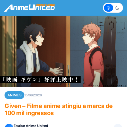
Claro
Escur
ANIMES
15/09/2020
Given – Filme anime atingiu a marca de
100 mil ingressos
Equipe Anime United