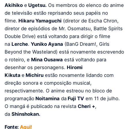
Akihiko
e
Ugetsu.
Os membros do elenco do anime
de televisão estão reprisando seus papéis no
filme.
Hikaru Yamaguchi
(diretor de Escha Chron,
diretor de episódios de Mr. Osomatsu, Battle Spirits
Double Drive) está voltando para dirigir o filme
na
Lerche
.
Yuniko Ayana
(BanG Dream!, Girls
Beyond the Wasteland) está novamente escrevendo
o roteiro, e
Mina Ousawa
está voltando para
desenhar os personagens.
Hiromi
Kikuta
e
Michiru
estão novamente lidando com
direção sonora e composição musical,
respectivamente. O anime estreou no bloco de
programação
Noitamina
da
Fuji TV
em 11 de julho.
O mangá é publicado na revista
Cheri +
,
da
Shinshokan.
Fonte:
Aqui!