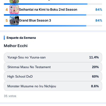
4
84%
Seihantai na Kimi to Boku 2nd Season
5
84%
Grand Blue Season 3
Enquete da Semana
Melhor Ecchi
Yuragi-Sou no Yuuna-san
11.4%
Shinmai Maou No Testament
20%
High School DxD
60%
Monster Musume no Iru Nichijou
8.6%
35 votos