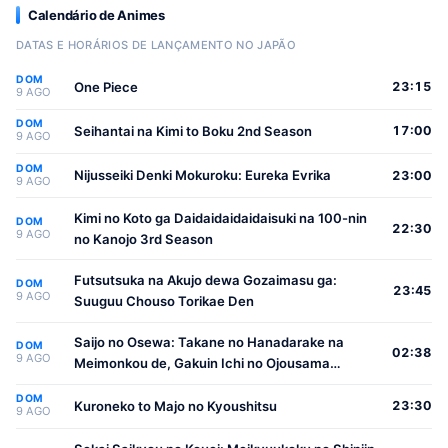
Calendário de Animes
DATAS E HORÁRIOS DE LANÇAMENTO NO JAPÃO
DOM
One Piece
23:15
9 AGO
DOM
Seihantai na Kimi to Boku 2nd Season
17:00
9 AGO
DOM
Nijusseiki Denki Mokuroku: Eureka Evrika
23:00
9 AGO
Kimi no Koto ga Daidaidaidaidaisuki na 100-nin
DOM
22:30
9 AGO
no Kanojo 3rd Season
Futsutsuka na Akujo dewa Gozaimasu ga:
DOM
23:45
9 AGO
Suuguu Chouso Torikae Den
Saijo no Osewa: Takane no Hanadarake na
DOM
02:38
9 AGO
Meimonkou de, Gakuin Ichi no Ojousama
(Seikatsu Nouryoku Kaimu) wo Kagenagara
DOM
Osewa suru Koto ni Narimashita
Kuroneko to Majo no Kyoushitsu
23:30
9 AGO