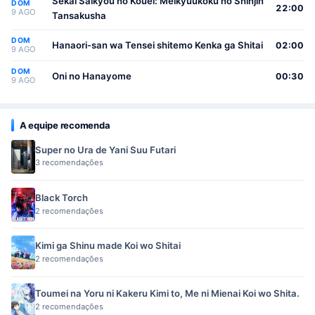
Sekai Saikyou no Kouei: Meikyuukoku no Shinjin
DOM
22:00
9 AGO
Tansakusha
DOM
Hanaori-san wa Tensei shitemo Kenka ga Shitai
02:00
9 AGO
DOM
Oni no Hanayome
00:30
9 AGO
A equipe recomenda
Super no Ura de Yani Suu Futari
3 recomendações
Black Torch
2 recomendações
Kimi ga Shinu made Koi wo Shitai
2 recomendações
Toumei na Yoru ni Kakeru Kimi to, Me ni Mienai Koi wo Shita.
2 recomendações