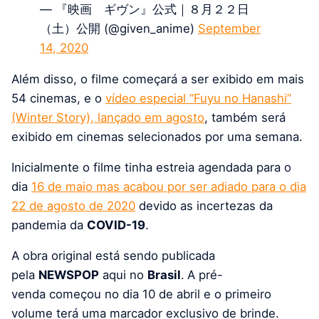
— 『映画 ギヴン』公式｜８月２２日
（土）公開 (@given_anime)
September
14, 2020
Além disso, o filme começará a ser exibido em mais
54 cinemas, e o
v
ídeo especial “Fuyu no Hanashi”
(Winter Story), lançado em agosto
, também será
exibido em cinemas selecionados por uma semana.
Inicialmente o filme tinha estreia agendada para o
dia
16 de maio mas acabou por ser adiado para o dia
22 de agosto de 2020
devido as incertezas da
pandemia da
COVID-19
.
A obra original está sendo publicada
pela
NEWSPOP
aqui no
Brasil
.
A pré-
venda começou no dia 10 de abril e o primeiro
volume terá uma marcador exclusivo de brinde.