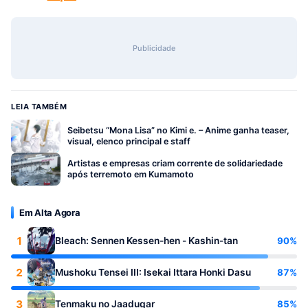
Publicidade
LEIA TAMBÉM
Seibetsu “Mona Lisa” no Kimi e. – Anime ganha teaser,
visual, elenco principal e staff
Artistas e empresas criam corrente de solidariedade
após terremoto em Kumamoto
Em Alta Agora
1
90%
Bleach: Sennen Kessen-hen - Kashin-tan
2
87%
Mushoku Tensei III: Isekai Ittara Honki Dasu
3
85%
Tenmaku no Jaadugar