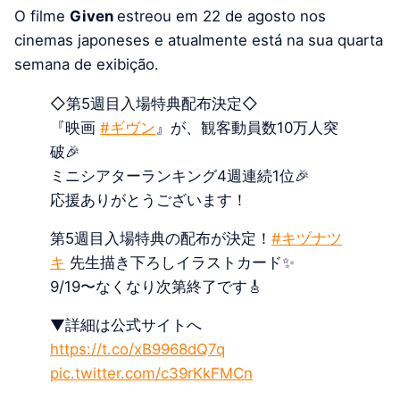
O filme
Given
estreou em 22 de agosto nos
cinemas japoneses e atualmente está na sua quarta
semana de exibição.
◇第5週目入場特典配布決定◇
『映画
#ギヴン
』が、観客動員数10万人突
破🎉
ミニシアターランキング4週連続1位🎉
応援ありがとうございます！
第5週目入場特典の配布が決定！
#キヅナツ
キ
先生描き下ろしイラストカード✨
9/19〜なくなり次第終了です🎸
▼詳細は公式サイトへ
https://t.co/xB9968dQ7q
pic.twitter.com/c39rKkFMCn