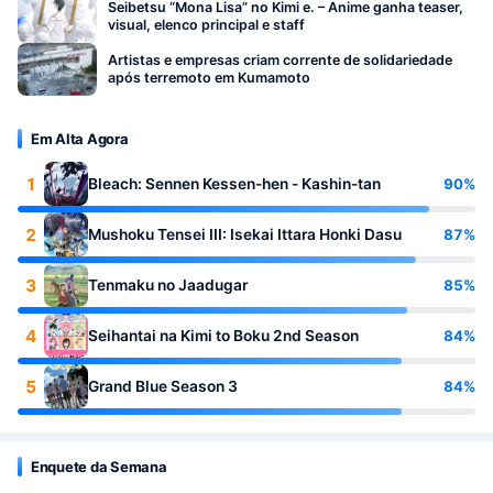
Seibetsu “Mona Lisa” no Kimi e. – Anime ganha teaser,
visual, elenco principal e staff
Artistas e empresas criam corrente de solidariedade
após terremoto em Kumamoto
Em Alta Agora
1
90%
Bleach: Sennen Kessen-hen - Kashin-tan
2
87%
Mushoku Tensei III: Isekai Ittara Honki Dasu
3
85%
Tenmaku no Jaadugar
4
84%
Seihantai na Kimi to Boku 2nd Season
5
84%
Grand Blue Season 3
Enquete da Semana