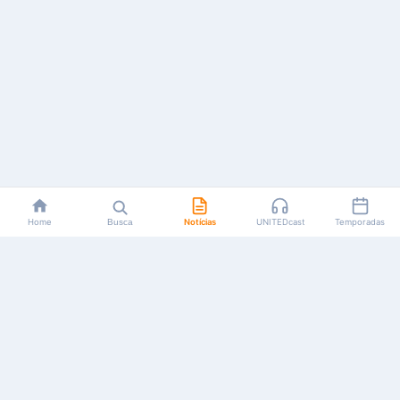
Home
Busca
Notícias
UNITEDcast
Temporadas
Notícias, reviews, guias e podcasts sobre o universo dos
animes!