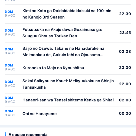
Kimi no Koto ga Daidaidaidaidaisuki na 100-nin
DOM
22:30
9 AGO
no Kanojo 3rd Season
Futsutsuka na Akujo dewa Gozaimasu ga:
DOM
23:45
9 AGO
Suuguu Chouso Torikae Den
Saijo no Osewa: Takane no Hanadarake na
DOM
02:38
9 AGO
Meimonkou de, Gakuin Ichi no Ojousama
(Seikatsu Nouryoku Kaimu) wo Kagenagara
DOM
Osewa suru Koto ni Narimashita
Kuroneko to Majo no Kyoushitsu
23:30
9 AGO
Sekai Saikyou no Kouei: Meikyuukoku no Shinjin
DOM
22:00
9 AGO
Tansakusha
DOM
Hanaori-san wa Tensei shitemo Kenka ga Shitai
02:00
9 AGO
DOM
Oni no Hanayome
00:30
9 AGO
A equipe recomenda