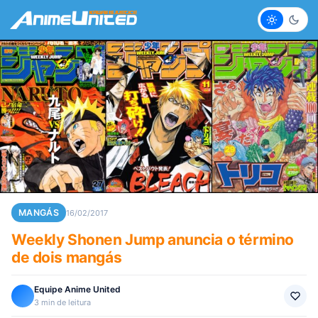
Claro
Escur
MANGÁS
16/02/2017
Weekly Shonen Jump anuncia o término
de dois mangás
Equipe Anime United
3 min de leitura