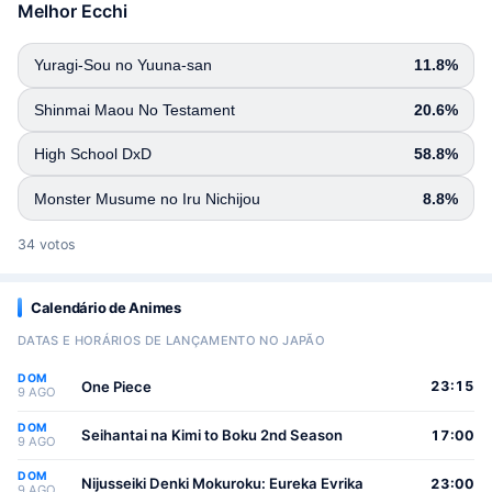
Melhor Ecchi
Yuragi-Sou no Yuuna-san
11.8%
Shinmai Maou No Testament
20.6%
High School DxD
58.8%
Monster Musume no Iru Nichijou
8.8%
34 votos
Calendário de Animes
DATAS E HORÁRIOS DE LANÇAMENTO NO JAPÃO
DOM
One Piece
23:15
9 AGO
DOM
Seihantai na Kimi to Boku 2nd Season
17:00
9 AGO
DOM
Nijusseiki Denki Mokuroku: Eureka Evrika
23:00
9 AGO