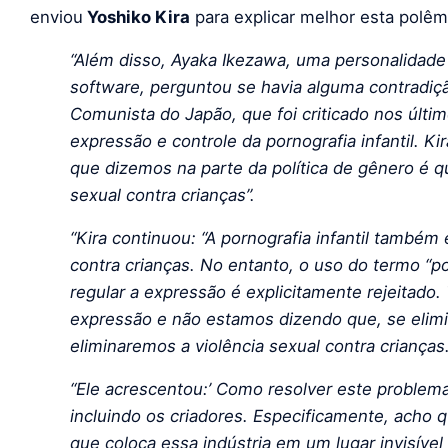
enviou
Yoshiko Kira
para explicar melhor esta polê
“Além disso, Ayaka Ikezawa, uma personalidade
software, perguntou se havia alguma contradiç
Comunista do Japão, que foi criticado nos últi
expressão e controle da pornografia infantil. K
que dizemos na parte da política de gênero é qu
sexual contra crianças”.
“Kira continuou: “A pornografia infantil também 
contra crianças. No entanto, o uso do termo “po
regular a expressão é explicitamente rejeitado
expressão e não estamos dizendo que, se elimi
eliminaremos a violência sexual contra crianças.
“Ele acrescentou:’ Como resolver este problema
incluindo os criadores. Especificamente, ach
que coloca essa indústria em um lugar invisível 