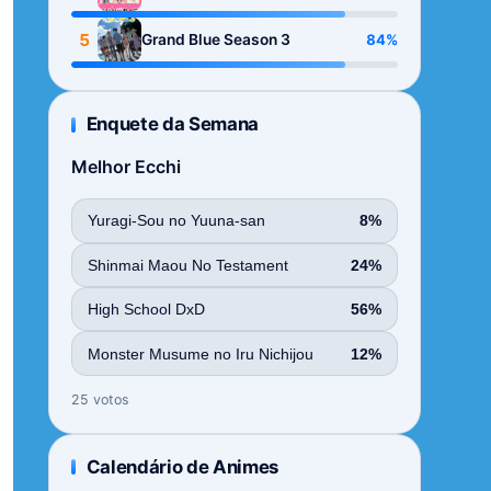
Season
5
84%
Grand Blue Season 3
Enquete da Semana
Melhor Ecchi
Yuragi-Sou no Yuuna-san
8%
Shinmai Maou No Testament
24%
High School DxD
56%
Monster Musume no Iru Nichijou
12%
25 votos
Calendário de Animes