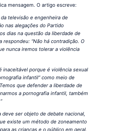
mica mensagem. O artigo escreve:
 da televisão e engenheira de
ão nas alegações do Partido
mos dias na questão da liberdade de
ira respondeu: “Não há contradição. O
e nunca iremos tolerar a violência
é inaceitável porque é violência sexual
rnografia infantil” como meio de
. Temos que defender a liberdade de
narmos a pornografia infantil, também
”
 deve ser objeto de debate nacional,
o que existe um método de zoneamento
para as crianças e o público em geral,