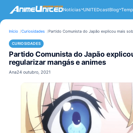
Notícias
UNITEDcast
Blog
Temp
Início
Curiosidades
Partido Comunista do Japão explicou mais sob
CURIOSIDADES
Partido Comunista do Japão explicou
regularizar mangás e animes
Ana
24 outubro, 2021