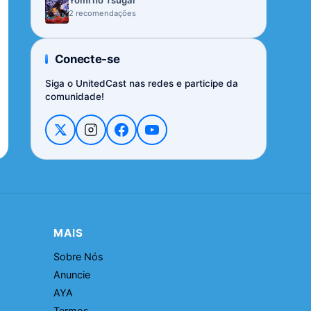
Yomi no Tsugai
2 recomendações
Conecte-se
Siga o UnitedCast nas redes e participe da
comunidade!
MAIS
Sobre Nós
Anuncie
AYA
Termos