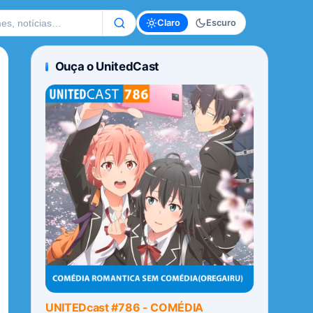
te
Claro
Escuro
Ouça o UnitedCast
UNITEDcast #786 - COMÉDIA