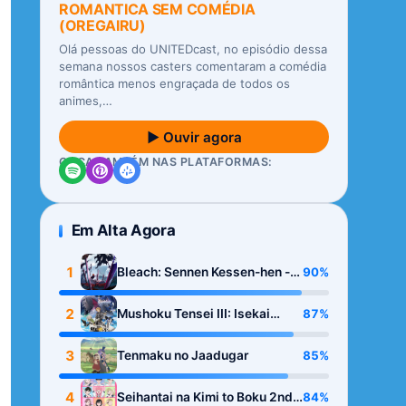
ROMANTICA SEM COMÉDIA
(OREGAIRU)
Olá pessoas do UNITEDcast, no episódio dessa
semana nossos casters comentaram a comédia
romântica menos engraçada de todos os
animes,…
▶ Ouvir agora
OUÇA TAMBÉM NAS PLATAFORMAS:
Em Alta Agora
1
90%
Bleach: Sennen Kessen-hen -
Kashin-tan
2
87%
Mushoku Tensei III: Isekai
Ittara Honki Dasu
3
85%
Tenmaku no Jaadugar
4
84%
Seihantai na Kimi to Boku 2nd