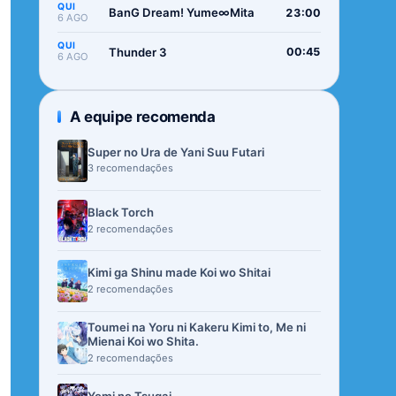
QUI
BanG Dream! Yume∞Mita
23:00
6 AGO
QUI
Thunder 3
00:45
6 AGO
A equipe recomenda
Super no Ura de Yani Suu Futari
3 recomendações
Black Torch
2 recomendações
Kimi ga Shinu made Koi wo Shitai
2 recomendações
Toumei na Yoru ni Kakeru Kimi to, Me ni
Mienai Koi wo Shita.
2 recomendações