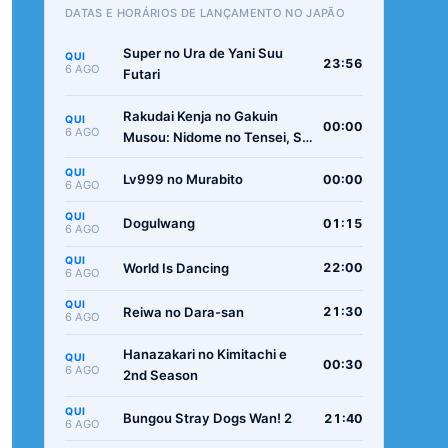
DATAS E HORÁRIOS DE LANÇAMENTO NO JAPÃO
Super no Ura de Yani Suu
QUI
23:56
6 AGO
Futari
Rakudai Kenja no Gakuin
QUI
00:00
6 AGO
Musou: Nidome no Tensei, S-
Rank Cheat Majutsushi
QUI
Boukenroku
Lv999 no Murabito
00:00
6 AGO
QUI
Dogulwang
01:15
6 AGO
QUI
World Is Dancing
22:00
6 AGO
QUI
Reiwa no Dara-san
21:30
6 AGO
Hanazakari no Kimitachi e
QUI
00:30
6 AGO
2nd Season
QUI
Bungou Stray Dogs Wan! 2
21:40
6 AGO