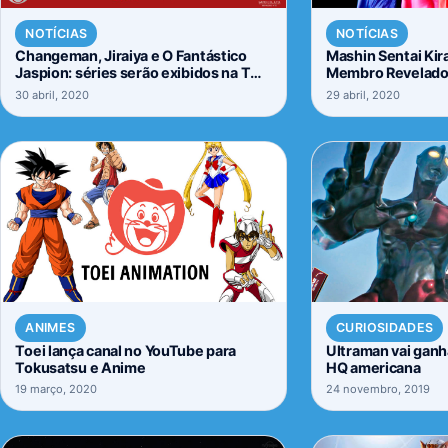
NOTÍCIAS
NOTÍCIAS
Changeman, Jiraiya e O Fantástico
Mashin Sentai Kir
Jaspion: séries serão exibidos na TV
Membro Revelad
aberta em formato nostálgico para os
30 abril, 2020
29 abril, 2020
fãs
ANIMES
CURIOSIDADES
Toei lança canal no YouTube para
Ultraman vai ganh
Tokusatsu e Anime
HQ americana
19 março, 2020
24 novembro, 2019