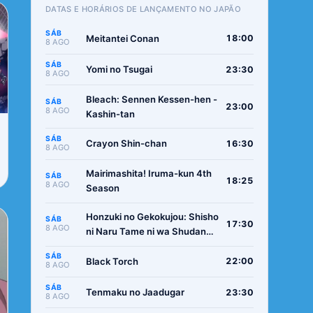
DATAS E HORÁRIOS DE LANÇAMENTO NO JAPÃO
SÁB
Meitantei Conan
18:00
8 AGO
SÁB
Yomi no Tsugai
23:30
8 AGO
Bleach: Sennen Kessen-hen -
SÁB
23:00
8 AGO
Kashin-tan
SÁB
Crayon Shin-chan
16:30
8 AGO
Mairimashita! Iruma-kun 4th
SÁB
18:25
8 AGO
Season
Honzuki no Gekokujou: Shisho
SÁB
17:30
8 AGO
ni Naru Tame ni wa Shudan
wo Erandeiraremasen -
SÁB
Ryoushu no Youjo
Black Torch
22:00
8 AGO
SÁB
Tenmaku no Jaadugar
23:30
8 AGO