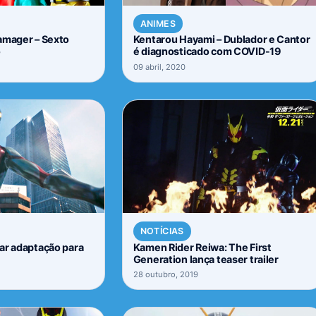
ANIMES
amager – Sexto
Kentarou Hayami – Dublador e Cantor
o
é diagnosticado com COVID-19
09 abril, 2020
NOTÍCIAS
ar adaptação para
Kamen Rider Reiwa: The First
Generation lança teaser trailer
28 outubro, 2019