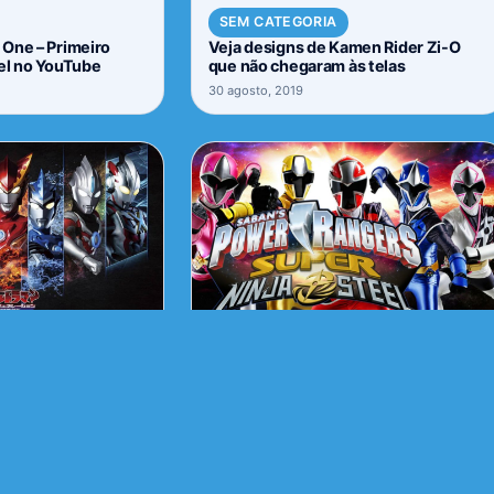
SEM CATEGORIA
One – Primeiro
Veja designs de Kamen Rider Zi-O
el no YouTube
que não chegaram às telas
30 agosto, 2019
NOTÍCIAS
m data de estréia
Saban Brands – Nickelodeon renova
parceria de Power Rangers até 2021
13 fevereiro, 2018