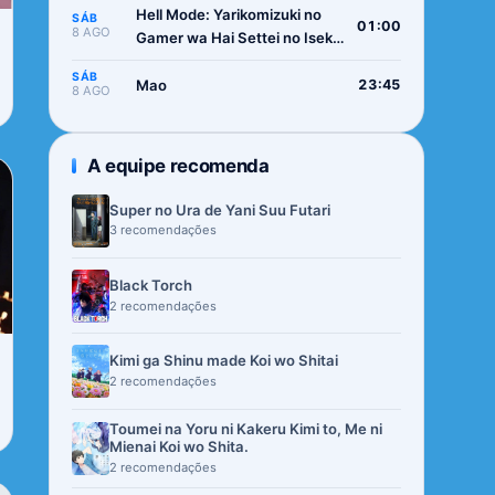
Hell Mode: Yarikomizuki no
SÁB
01:00
8 AGO
Gamer wa Hai Settei no Isekai
de Musou suru 2nd Season
SÁB
Mao
23:45
8 AGO
A equipe recomenda
Super no Ura de Yani Suu Futari
3 recomendações
Black Torch
2 recomendações
Kimi ga Shinu made Koi wo Shitai
2 recomendações
Toumei na Yoru ni Kakeru Kimi to, Me ni
Mienai Koi wo Shita.
2 recomendações