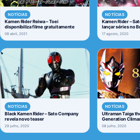
NOTÍCIAS
NOTÍCIAS
Kamen Rider Reiwa – Toei
Kamen Rider – Sat
disponibiliza filme gratuitamente
lançar séries no Br
08 abril, 2021
17 agosto, 2020
NOTÍCIAS
NOTÍCIAS
Black Kamen Rider – Sato Company
Ultraman Taiga t
revela novo teaser
Generation Clima
estreia definida
29 julho, 2020
08 julho, 2020