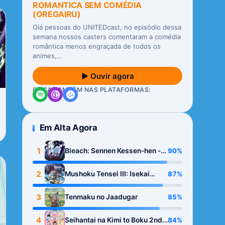
ROMANTICA SEM COMÉDIA
(OREGAIRU)
Olá pessoas do UNITEDcast, no episódio dessa
semana nossos casters comentaram a comédia
romântica menos engraçada de todos os
animes,…
▶ Ouvir agora
OUÇA TAMBÉM NAS PLATAFORMAS:
Em Alta Agora
1
90%
Bleach: Sennen Kessen-hen -
Kashin-tan
2
87%
Mushoku Tensei III: Isekai
Ittara Honki Dasu
3
85%
Tenmaku no Jaadugar
4
84%
Seihantai na Kimi to Boku 2nd