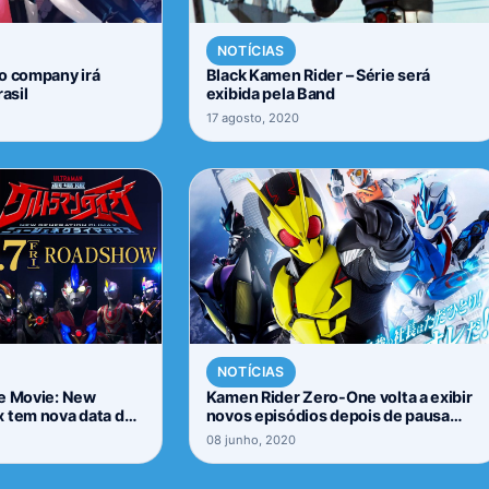
NOTÍCIAS
o company irá
Black Kamen Rider – Série será
asil
exibida pela Band
17 agosto, 2020
NOTÍCIAS
he Movie: New
Kamen Rider Zero-One volta a exibir
x tem nova data de
novos episódios depois de pausa
devido à COVID-19
08 junho, 2020