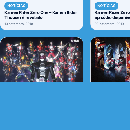
NOTÍCIAS
NOTÍCIAS
Kamen Rider Zero One – Kamen Rider
Kamen Rider Zero 
Thouser é revelado
episódio disponív
10 setembro, 2019
02 setembro, 2019
NOTÍCIAS
NOTÍCIAS
Kamen Rider Zi-oh chega ao seu
Ultraman Taiga te
episódio final com celebração em
18 abril, 2019
Tóquio
27 agosto, 2019