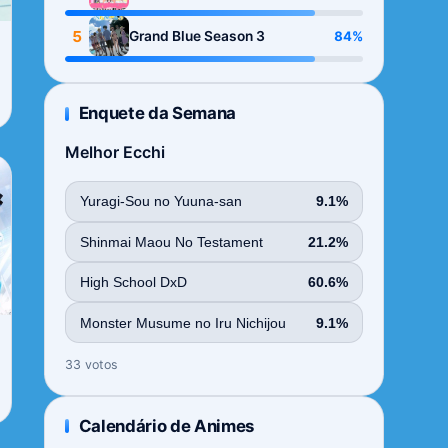
Season
5
84%
Grand Blue Season 3
Enquete da Semana
Melhor Ecchi
Yuragi-Sou no Yuuna-san
9.1%
Shinmai Maou No Testament
21.2%
High School DxD
60.6%
Monster Musume no Iru Nichijou
9.1%
33 votos
Calendário de Animes