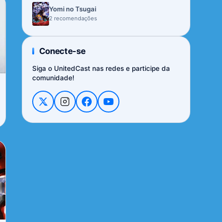
Yomi no Tsugai
2 recomendações
Conecte-se
Siga o UnitedCast nas redes e participe da
comunidade!