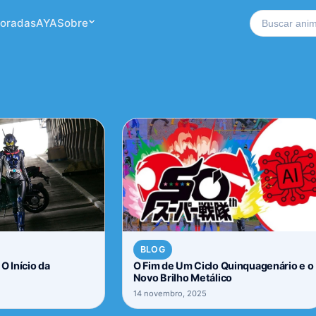
Buscar no si
oradas
AYA
Sobre
BLOG
O Início da
O Fim de Um Ciclo Quinquagenário e o
Novo Brilho Metálico
14 novembro, 2025