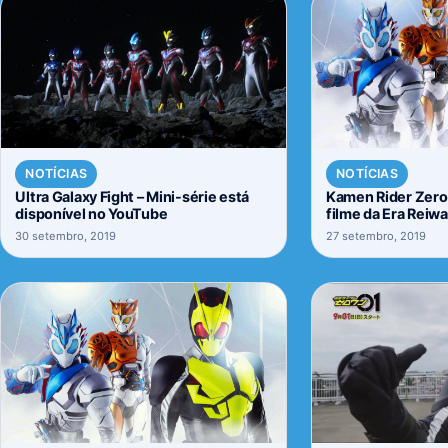
NOTÍCIAS
NOTÍCIAS
Ultra Galaxy Fight – Mini-série está
Kamen Rider Zero
disponível no YouTube
filme da Era Reiw
30 setembro, 2019
27 setembro, 2019