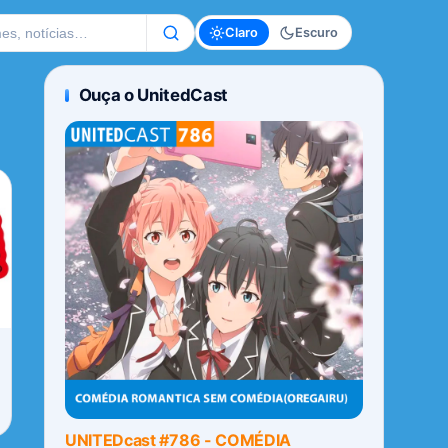
te
Claro
Escuro
Ouça o UnitedCast
UNITEDcast #786 - COMÉDIA