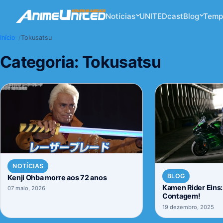
Notícias
UNITEDcast
Blog
Temp
Início
Tokusatsu
Categoria:
Tokusatsu
NOTÍCIAS
BLOG
Kenji Ohba morre aos 72 anos
Kamen Rider Eins: 
07 maio, 2026
Contagem!
19 dezembro, 2025