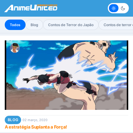
Claro
Escur
Todos
Blog
Contos de Terror do Japão
Contos de terror
BLOG
02 março, 2020
A estratégia Suplanta a Força!