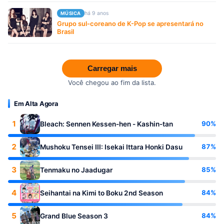
há 9 anos
MÚSICA
Grupo sul-coreano de K-Pop se apresentará no
Brasil
Carregar mais
Você chegou ao fim da lista.
Em Alta Agora
1
90%
Bleach: Sennen Kessen-hen - Kashin-tan
2
87%
Mushoku Tensei III: Isekai Ittara Honki Dasu
3
85%
Tenmaku no Jaadugar
4
84%
Seihantai na Kimi to Boku 2nd Season
5
84%
Grand Blue Season 3