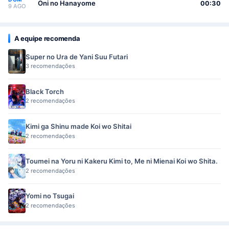
Oni no Hanayome
00:30
9 AGO
A equipe recomenda
Super no Ura de Yani Suu Futari
3 recomendações
Black Torch
2 recomendações
Kimi ga Shinu made Koi wo Shitai
2 recomendações
Toumei na Yoru ni Kakeru Kimi to, Me ni Mienai Koi wo Shita.
2 recomendações
Yomi no Tsugai
2 recomendações