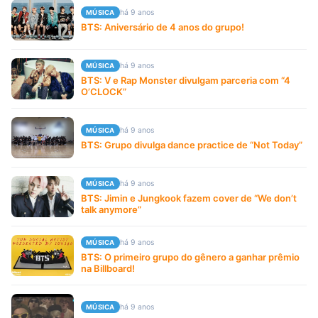
há 9 anos
MÚSICA
BTS: Aniversário de 4 anos do grupo!
há 9 anos
MÚSICA
BTS: V e Rap Monster divulgam parceria com “4
O’CLOCK”
há 9 anos
MÚSICA
BTS: Grupo divulga dance practice de “Not Today”
há 9 anos
MÚSICA
BTS: Jimin e Jungkook fazem cover de “We don’t
talk anymore”
há 9 anos
MÚSICA
BTS: O primeiro grupo do gênero a ganhar prêmio
na Billboard!
há 9 anos
MÚSICA