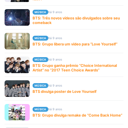
há 9 anos
MÚSICA
BTS: Três novos vídeos são divulgados sobre seu
comeback
há 9 anos
MÚSICA
BTS: Grupo libera um vídeo para “Love Yourself”
há 9 anos
MÚSICA
BTS: Grupo ganha prêmio “Choice International
Artist” no “2017 Teen Choice Awards”
há 9 anos
MÚSICA
BTS divulga poster de Love Yourself
há 9 anos
MÚSICA
BTS: Grupo divulga remake de “Come Back Home”