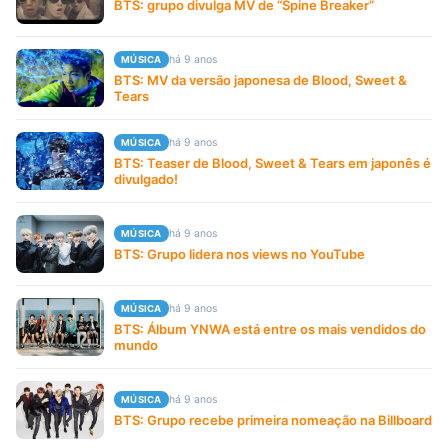
BTS: grupo divulga MV de “Spine Breaker”
há 9 anos
MÚSICA
BTS: MV da versão japonesa de Blood, Sweet &
Tears
há 9 anos
MÚSICA
BTS: Teaser de Blood, Sweet & Tears em japonês é
divulgado!
há 9 anos
MÚSICA
BTS: Grupo lidera nos views no YouTube
há 9 anos
MÚSICA
BTS: Álbum YNWA está entre os mais vendidos do
mundo
há 9 anos
MÚSICA
BTS: Grupo recebe primeira nomeação na Billboard