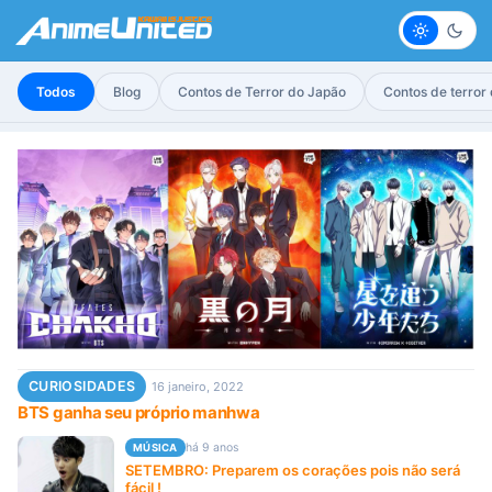
Claro
Escur
Todos
Blog
Contos de Terror do Japão
Contos de terror
CURIOSIDADES
16 janeiro, 2022
BTS ganha seu próprio manhwa
há 9 anos
MÚSICA
SETEMBRO: Preparem os corações pois não será
fácil !