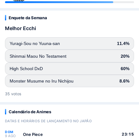
Enquete da Semana
Melhor Ecchi
Yuragi-Sou no Yuuna-san
11.4%
Shinmai Maou No Testament
20%
High School DxD
60%
Monster Musume no Iru Nichijou
8.6%
35 votos
Calendário de Animes
DATAS E HORÁRIOS DE LANÇAMENTO NO JAPÃO
DOM
One Piece
23:15
9 AGO