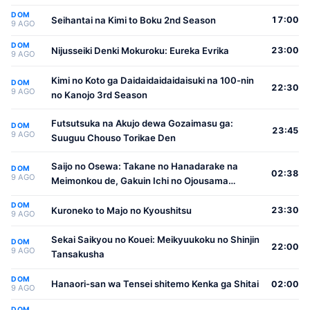
DOM
Seihantai na Kimi to Boku 2nd Season
17:00
9 AGO
DOM
Nijusseiki Denki Mokuroku: Eureka Evrika
23:00
9 AGO
Kimi no Koto ga Daidaidaidaidaisuki na 100-nin
DOM
22:30
9 AGO
no Kanojo 3rd Season
Futsutsuka na Akujo dewa Gozaimasu ga:
DOM
23:45
9 AGO
Suuguu Chouso Torikae Den
Saijo no Osewa: Takane no Hanadarake na
DOM
02:38
9 AGO
Meimonkou de, Gakuin Ichi no Ojousama
(Seikatsu Nouryoku Kaimu) wo Kagenagara
DOM
Osewa suru Koto ni Narimashita
Kuroneko to Majo no Kyoushitsu
23:30
9 AGO
Sekai Saikyou no Kouei: Meikyuukoku no Shinjin
DOM
22:00
9 AGO
Tansakusha
DOM
Hanaori-san wa Tensei shitemo Kenka ga Shitai
02:00
9 AGO
DOM