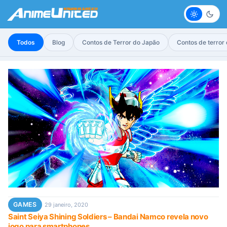
Claro
Escur
Todos
Blog
Contos de Terror do Japão
Contos de terror
GAMES
29 janeiro, 2020
Saint Seiya Shining Soldiers – Bandai Namco revela novo
jogo para smartphones