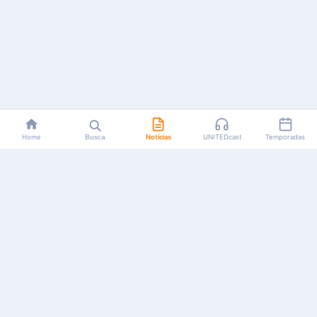
Home
Busca
Notícias
UNITEDcast
Temporadas
Notícias, reviews, guias e podcasts sobre o universo dos
animes!
Feito por fãs, para fãs.