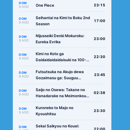
DOM
One Piece
23:15
9 AGO
Seihantai na Kimi to Boku 2nd
DOM
17:00
9 AGO
Season
Nijusseiki Denki Mokuroku:
DOM
23:00
9 AGO
Eureka Evrika
Kimi no Koto ga
DOM
22:30
9 AGO
Daidaidaidaidaisuki na 100-
nin no Kanojo 3rd Season
Futsutsuka na Akujo dewa
DOM
23:45
9 AGO
Gozaimasu ga: Suuguu
Chouso Torikae Den
Saijo no Osewa: Takane no
DOM
02:38
9 AGO
Hanadarake na Meimonkou
de, Gakuin Ichi no Ojousama
Kuroneko to Majo no
(Seikatsu Nouryoku Kaimu)
DOM
23:30
9 AGO
Kyoushitsu
wo Kagenagara Osewa suru
Koto ni Narimashita
Sekai Saikyou no Kouei:
DOM
22:00