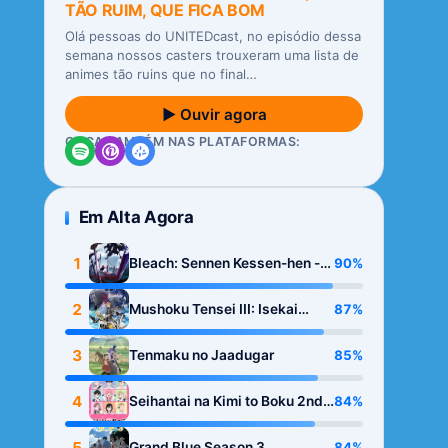
TÃO RUIM, QUE FICA BOM
Olá pessoas do UNITEDcast, no episódio dessa
semana nossos casters trouxeram uma lista de
animes tão ruins que no final…
▶ Ouvir agora
OUÇA TAMBÉM NAS PLATAFORMAS:
Em Alta Agora
1
90%
Bleach: Sennen Kessen-hen -
Kashin-tan
2
87%
Mushoku Tensei III: Isekai
Ittara Honki Dasu
3
85%
Tenmaku no Jaadugar
4
84%
Seihantai na Kimi to Boku 2nd
Season
5
84%
Grand Blue Season 3