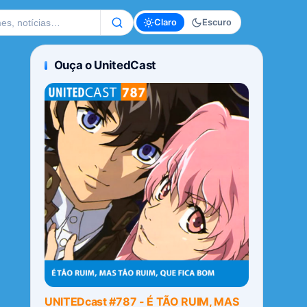
te
Claro
Escuro
Ouça o UnitedCast
UNITEDcast #787 - É TÃO RUIM, MAS