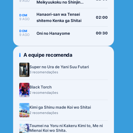
9 AGO
Meikyuukoku no Shinjin
Tansakusha
Hanaori-san wa Tensei
DOM
02:00
9 AGO
shitemo Kenka ga Shitai
DOM
Oni no Hanayome
00:30
9 AGO
A equipe recomenda
Super no Ura de Yani Suu Futari
3 recomendações
Black Torch
2 recomendações
Kimi ga Shinu made Koi wo Shitai
2 recomendações
Toumei na Yoru ni Kakeru Kimi to, Me ni
Mienai Koi wo Shita.