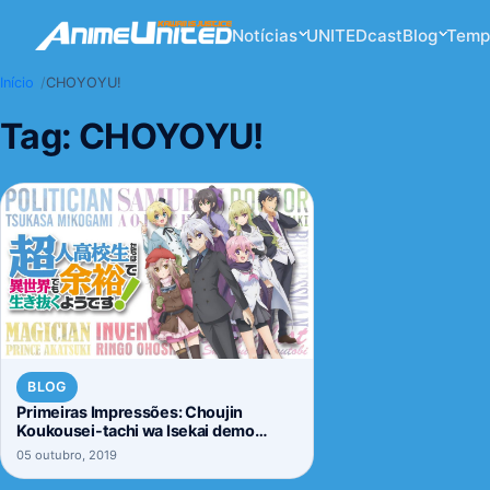
Notícias
UNITEDcast
Blog
Temp
Início
CHOYOYU!
Tag:
CHOYOYU!
BLOG
Primeiras Impressões: Choujin
Koukousei-tachi wa Isekai demo
Yoyuu de Ikinuku you desu!
05 outubro, 2019