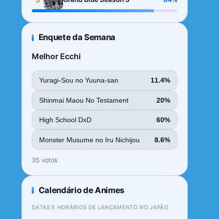
Enquete da Semana
Melhor Ecchi
Yuragi-Sou no Yuuna-san
11.4%
Shinmai Maou No Testament
20%
High School DxD
60%
Monster Musume no Iru Nichijou
8.6%
35 votos
Calendário de Animes
DATAS E HORÁRIOS DE LANÇAMENTO NO JAPÃO