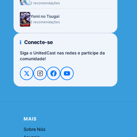
2 recomendações
Yomi no Tsugai
2 recomendações
Conecte-se
Siga o UnitedCast nas redes e participe da
comunidade!
MAIS
Sobre Nós