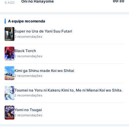
Oni no Hanayome
00:30
9 AGO
A equipe recomenda
Super no Ura de Yani Suu Futari
3 recomendações
Black Torch
2 recomendações
Kimi ga Shinu made Koi wo Shitai
2 recomendações
Toumei na Yoru ni Kakeru Kimi to, Me ni Mienai Koi wo Shita.
2 recomendações
Yomi no Tsugai
2 recomendações