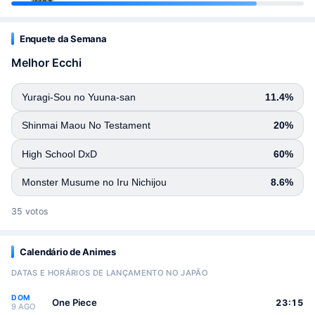
Enquete da Semana
Melhor Ecchi
Yuragi-Sou no Yuuna-san
11.4%
Shinmai Maou No Testament
20%
High School DxD
60%
Monster Musume no Iru Nichijou
8.6%
35 votos
Calendário de Animes
DATAS E HORÁRIOS DE LANÇAMENTO NO JAPÃO
DOM
One Piece
23:15
9 AGO