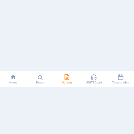
Home
Busca
Notícias
UNITEDcast
Temporadas
Notícias, reviews, guias e podcasts sobre o universo dos