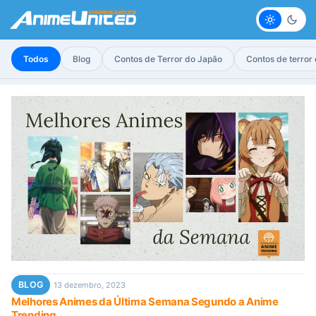
Claro
Escur
Todos
Blog
Contos de Terror do Japão
Contos de terror
BLOG
13 dezembro, 2023
Melhores Animes da Última Semana Segundo a Anime
Trending