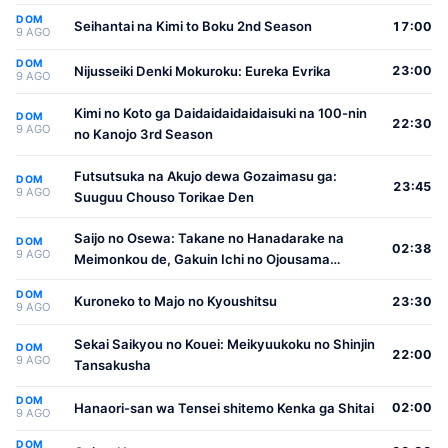
DOM
Seihantai na Kimi to Boku 2nd Season
17:00
9 AGO
DOM
Nijusseiki Denki Mokuroku: Eureka Evrika
23:00
9 AGO
Kimi no Koto ga Daidaidaidaidaisuki na 100-nin
DOM
22:30
9 AGO
no Kanojo 3rd Season
Futsutsuka na Akujo dewa Gozaimasu ga:
DOM
23:45
9 AGO
Suuguu Chouso Torikae Den
Saijo no Osewa: Takane no Hanadarake na
DOM
02:38
9 AGO
Meimonkou de, Gakuin Ichi no Ojousama
(Seikatsu Nouryoku Kaimu) wo Kagenagara
DOM
Osewa suru Koto ni Narimashita
Kuroneko to Majo no Kyoushitsu
23:30
9 AGO
Sekai Saikyou no Kouei: Meikyuukoku no Shinjin
DOM
22:00
9 AGO
Tansakusha
DOM
Hanaori-san wa Tensei shitemo Kenka ga Shitai
02:00
9 AGO
DOM