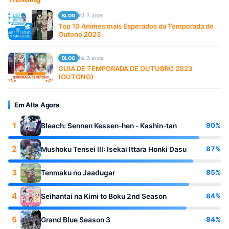
há 3 anos
BLOG
Top 10 Animes mais Esperados da Temporada de
Outono 2023
há 3 anos
BLOG
GUIA DE TEMPORADA DE OUTUBRO 2023
(OUTONO)
Em Alta Agora
1
90%
Bleach: Sennen Kessen-hen - Kashin-tan
2
87%
Mushoku Tensei III: Isekai Ittara Honki Dasu
3
85%
Tenmaku no Jaadugar
4
84%
Seihantai na Kimi to Boku 2nd Season
5
84%
Grand Blue Season 3