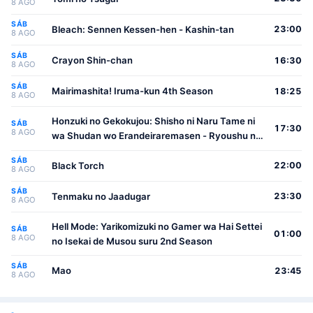
8 AGO
SÁB
Bleach: Sennen Kessen-hen - Kashin-tan
23:00
8 AGO
SÁB
Crayon Shin-chan
16:30
8 AGO
SÁB
Mairimashita! Iruma-kun 4th Season
18:25
8 AGO
Honzuki no Gekokujou: Shisho ni Naru Tame ni
SÁB
17:30
8 AGO
wa Shudan wo Erandeiraremasen - Ryoushu no
Youjo
SÁB
Black Torch
22:00
8 AGO
SÁB
Tenmaku no Jaadugar
23:30
8 AGO
Hell Mode: Yarikomizuki no Gamer wa Hai Settei
SÁB
01:00
8 AGO
no Isekai de Musou suru 2nd Season
SÁB
Mao
23:45
8 AGO