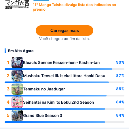
11° Manga Taisho divulga lista dos indicados ao
prêmio
Carregar mais
Você chegou ao fim da lista.
Em Alta Agora
1
90%
Bleach: Sennen Kessen-hen - Kashin-tan
2
87%
Mushoku Tensei III: Isekai Ittara Honki Dasu
3
85%
Tenmaku no Jaadugar
4
84%
Seihantai na Kimi to Boku 2nd Season
5
84%
Grand Blue Season 3