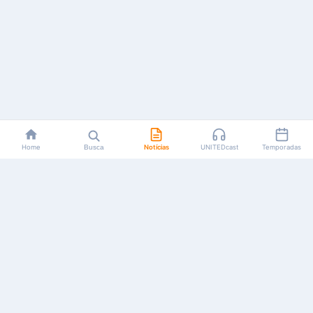
Home
Busca
Notícias
UNITEDcast
Temporadas
Notícias, reviews, guias e podcasts sobre o universo dos
animes!
Feito por fãs, para fãs.