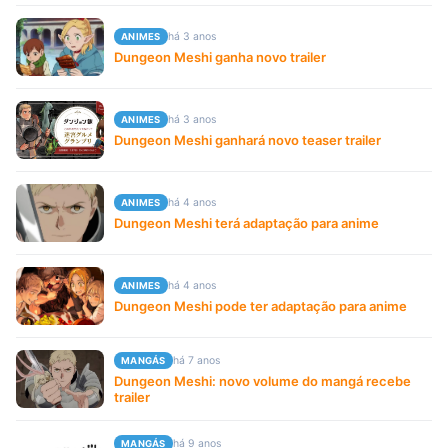
há 3 anos
ANIMES
Dungeon Meshi ganha novo trailer
há 3 anos
ANIMES
Dungeon Meshi ganhará novo teaser trailer
há 4 anos
ANIMES
Dungeon Meshi terá adaptação para anime
há 4 anos
ANIMES
Dungeon Meshi pode ter adaptação para anime
há 7 anos
MANGÁS
Dungeon Meshi: novo volume do mangá recebe
trailer
há 9 anos
MANGÁS