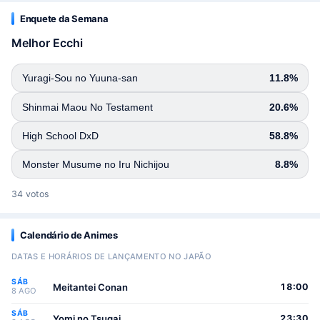
Enquete da Semana
Melhor Ecchi
Yuragi-Sou no Yuuna-san
11.8%
Shinmai Maou No Testament
20.6%
High School DxD
58.8%
Monster Musume no Iru Nichijou
8.8%
34 votos
Calendário de Animes
DATAS E HORÁRIOS DE LANÇAMENTO NO JAPÃO
SÁB
Meitantei Conan
18:00
8 AGO
SÁB
Yomi no Tsugai
23:30