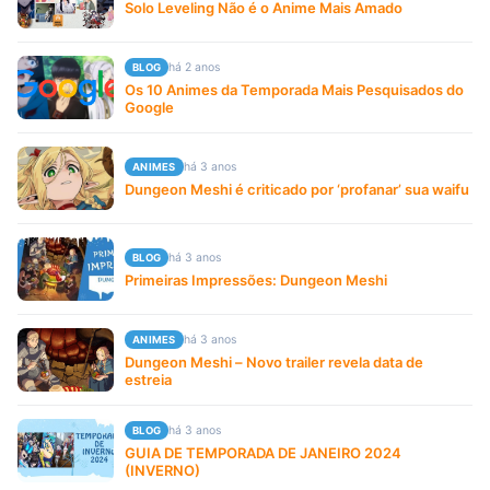
Solo Leveling Não é o Anime Mais Amado
há 2 anos
BLOG
Os 10 Animes da Temporada Mais Pesquisados do
Google
há 3 anos
ANIMES
Dungeon Meshi é criticado por ‘profanar’ sua waifu
há 3 anos
BLOG
Primeiras Impressões: Dungeon Meshi
há 3 anos
ANIMES
Dungeon Meshi – Novo trailer revela data de
estreia
há 3 anos
BLOG
GUIA DE TEMPORADA DE JANEIRO 2024
(INVERNO)