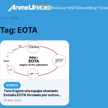
Notícias
UNITEDcast
Blog
Temp
Início
EOTA
Tag:
EOTA
ANIMES
Twin Engine cria equipe chamado
Estúdio EOTA formado por outros
cinco estúdios
30 abril, 2020