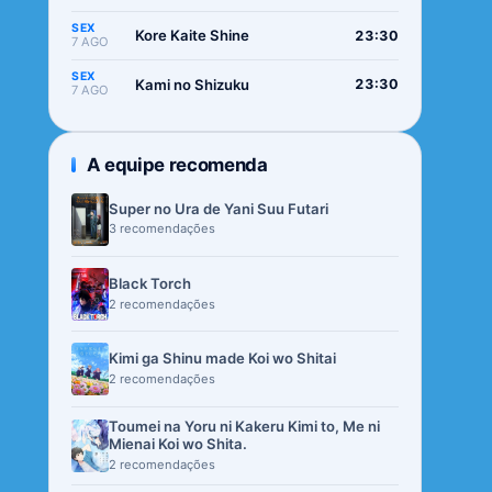
SEX
Kore Kaite Shine
23:30
7 AGO
SEX
Kami no Shizuku
23:30
7 AGO
A equipe recomenda
Super no Ura de Yani Suu Futari
3 recomendações
Black Torch
2 recomendações
Kimi ga Shinu made Koi wo Shitai
2 recomendações
Toumei na Yoru ni Kakeru Kimi to, Me ni
Mienai Koi wo Shita.
2 recomendações