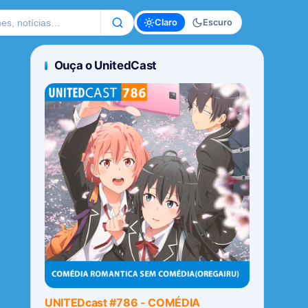
te
Claro
Escuro
Ouça o UnitedCast
UNITEDcast #786 - COMÉDIA