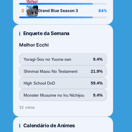
Season
5
84%
Grand Blue Season 3
Enquete da Semana
Melhor Ecchi
Yuragi-Sou no Yuuna-san
9.4%
Shinmai Maou No Testament
21.9%
High School DxD
59.4%
Monster Musume no Iru Nichijou
9.4%
32 votos
Calendário de Animes