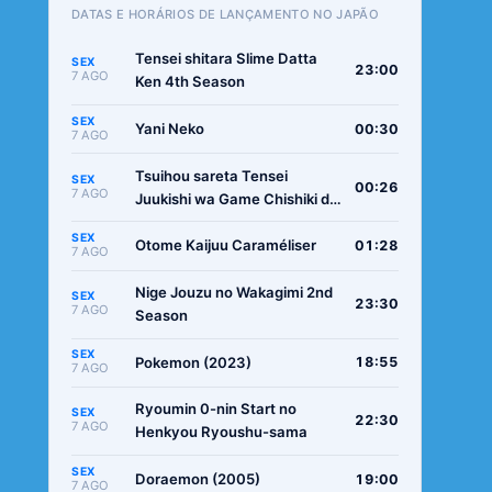
DATAS E HORÁRIOS DE LANÇAMENTO NO JAPÃO
Tensei shitara Slime Datta
SEX
23:00
7 AGO
Ken 4th Season
SEX
Yani Neko
00:30
7 AGO
Tsuihou sareta Tensei
SEX
00:26
7 AGO
Juukishi wa Game Chishiki de
Musou suru
SEX
Otome Kaijuu Caraméliser
01:28
7 AGO
Nige Jouzu no Wakagimi 2nd
SEX
23:30
7 AGO
Season
SEX
Pokemon (2023)
18:55
7 AGO
Ryoumin 0-nin Start no
SEX
22:30
7 AGO
Henkyou Ryoushu-sama
SEX
Doraemon (2005)
19:00
7 AGO