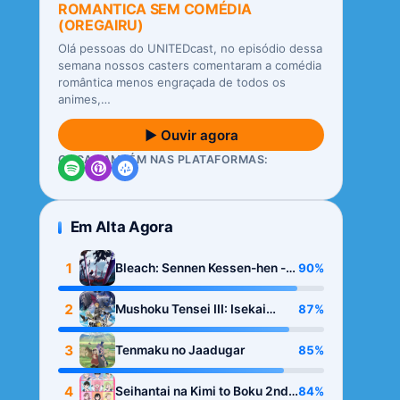
ROMANTICA SEM COMÉDIA
(OREGAIRU)
Olá pessoas do UNITEDcast, no episódio dessa
semana nossos casters comentaram a comédia
romântica menos engraçada de todos os
animes,…
▶ Ouvir agora
OUÇA TAMBÉM NAS PLATAFORMAS:
Em Alta Agora
1
90%
Bleach: Sennen Kessen-hen -
Kashin-tan
2
87%
Mushoku Tensei III: Isekai
Ittara Honki Dasu
3
85%
Tenmaku no Jaadugar
4
84%
Seihantai na Kimi to Boku 2nd