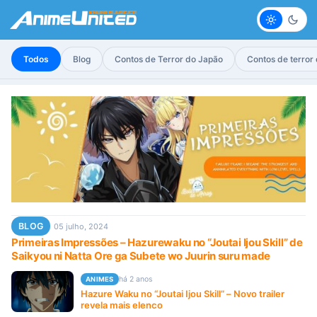
Claro
Escur
Todos
Blog
Contos de Terror do Japão
Contos de terror
BLOG
05 julho, 2024
Primeiras Impressões – Hazurewaku no “Joutai Ijou Skill” de
Saikyou ni Natta Ore ga Subete wo Juurin suru made
há 2 anos
ANIMES
Hazure Waku no “Joutai Ijou Skill” – Novo trailer
revela mais elenco