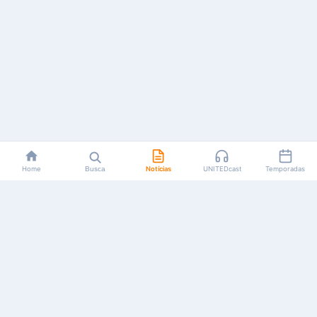
Home
Busca
Notícias
UNITEDcast
Temporadas
Notícias, reviews, guias e podcasts sobre o universo dos
animes!