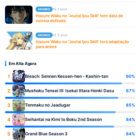
há 2 anos
ANIMES
Hazure Waku no “Joutai Ijou Skill” tem data de
estreia definida
há 3 anos
ANIMES
Hazure Waku no “Joutai Ijou Skill” terá adaptação
para anime
Em Alta Agora
1
90%
Bleach: Sennen Kessen-hen - Kashin-tan
2
87%
Mushoku Tensei III: Isekai Ittara Honki Dasu
3
85%
Tenmaku no Jaadugar
4
84%
Seihantai na Kimi to Boku 2nd Season
5
84%
Grand Blue Season 3