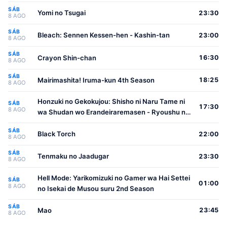
SÁB
Yomi no Tsugai
23:30
8 AGO
SÁB
Bleach: Sennen Kessen-hen - Kashin-tan
23:00
8 AGO
SÁB
Crayon Shin-chan
16:30
8 AGO
SÁB
Mairimashita! Iruma-kun 4th Season
18:25
8 AGO
Honzuki no Gekokujou: Shisho ni Naru Tame ni
SÁB
17:30
8 AGO
wa Shudan wo Erandeiraremasen - Ryoushu no
Youjo
SÁB
Black Torch
22:00
8 AGO
SÁB
Tenmaku no Jaadugar
23:30
8 AGO
Hell Mode: Yarikomizuki no Gamer wa Hai Settei
SÁB
01:00
8 AGO
no Isekai de Musou suru 2nd Season
SÁB
Mao
23:45
8 AGO