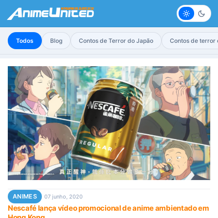
Claro
Escur
Todos
Blog
Contos de Terror do Japão
Contos de terror
ANIMES
07 junho, 2020
Nescafé lança vídeo promocional de anime ambientado em
Hong Kong.