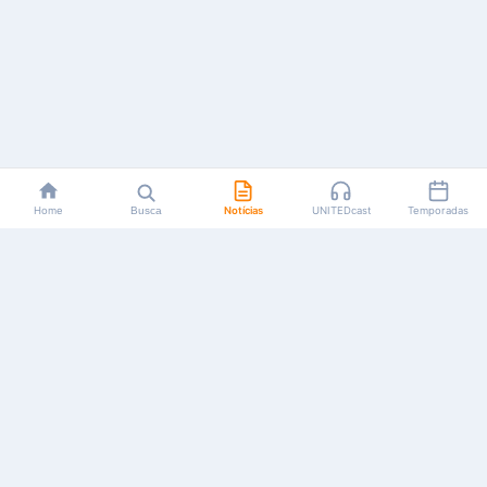
Home
Busca
Notícias
UNITEDcast
Temporadas
Notícias, reviews, guias e podcasts sobre o universo dos
animes!
Feito por fãs, para fãs.