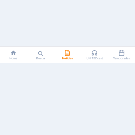
Home
Busca
Notícias
UNITEDcast
Temporadas
Notícias, reviews, guias e podcasts sobre o universo dos
animes!
Feito por fãs, para fãs.