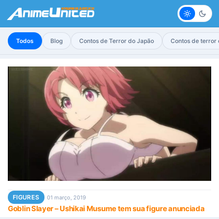
Claro
Escur
Todos
Blog
Contos de Terror do Japão
Contos de terror
FIGURES
01 março, 2019
Goblin Slayer – Ushikai Musume tem sua figure anunciada