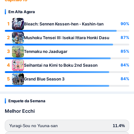
Em Alta Agora
1
90%
Bleach: Sennen Kessen-hen - Kashin-tan
2
87%
Mushoku Tensei III: Isekai Ittara Honki Dasu
3
85%
Tenmaku no Jaadugar
4
84%
Seihantai na Kimi to Boku 2nd Season
5
84%
Grand Blue Season 3
Enquete da Semana
Melhor Ecchi
Yuragi-Sou no Yuuna-san
11.4%