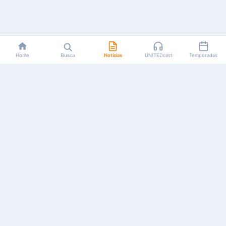
Home
Busca
Notícias
UNITEDcast
Temporadas
Notícias, reviews, guias e podcasts sobre o universo dos
animes!
Feito por fãs, para fãs.
NAVEGAÇÃO
CATEGORIAS
MAIS