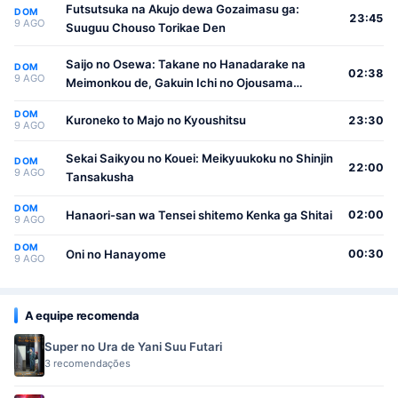
Futsutsuka na Akujo dewa Gozaimasu ga:
DOM
23:45
9 AGO
Suuguu Chouso Torikae Den
Saijo no Osewa: Takane no Hanadarake na
DOM
02:38
9 AGO
Meimonkou de, Gakuin Ichi no Ojousama
(Seikatsu Nouryoku Kaimu) wo Kagenagara
DOM
Osewa suru Koto ni Narimashita
Kuroneko to Majo no Kyoushitsu
23:30
9 AGO
Sekai Saikyou no Kouei: Meikyuukoku no Shinjin
DOM
22:00
9 AGO
Tansakusha
DOM
Hanaori-san wa Tensei shitemo Kenka ga Shitai
02:00
9 AGO
DOM
Oni no Hanayome
00:30
9 AGO
A equipe recomenda
Super no Ura de Yani Suu Futari
3 recomendações