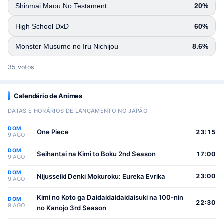
Shinmai Maou No Testament
20%
High School DxD
60%
Monster Musume no Iru Nichijou
8.6%
35 votos
Calendário de Animes
DATAS E HORÁRIOS DE LANÇAMENTO NO JAPÃO
DOM
One Piece
23:15
9 AGO
DOM
Seihantai na Kimi to Boku 2nd Season
17:00
9 AGO
DOM
Nijusseiki Denki Mokuroku: Eureka Evrika
23:00
9 AGO
Kimi no Koto ga Daidaidaidaidaisuki na 100-nin
DOM
22:30
9 AGO
no Kanojo 3rd Season