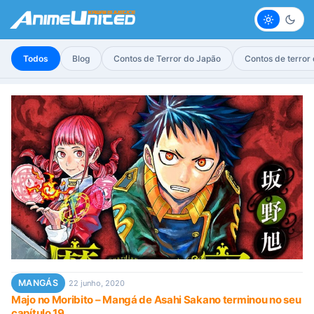
Claro
Escur
Todos
Blog
Contos de Terror do Japão
Contos de terror
MANGÁS
22 junho, 2020
Majo no Moribito – Mangá de Asahi Sakano terminou no seu
capítulo 19