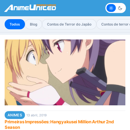
Claro
Escur
Todos
Blog
Contos de Terror do Japão
Contos de terror
ANIMES
13 abril, 2019
Primeiras Impressões: Hangyakusei Million Arthur 2nd
Season