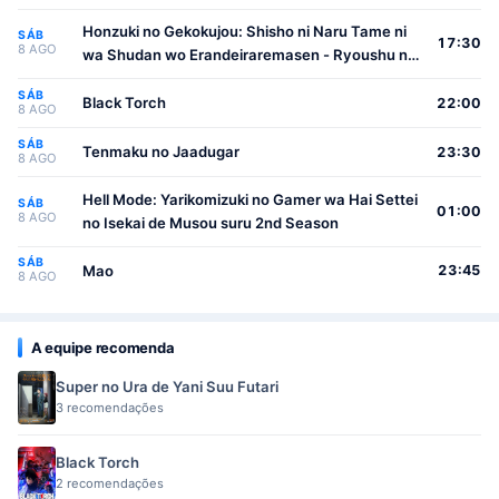
Honzuki no Gekokujou: Shisho ni Naru Tame ni
SÁB
17:30
8 AGO
wa Shudan wo Erandeiraremasen - Ryoushu no
Youjo
SÁB
Black Torch
22:00
8 AGO
SÁB
Tenmaku no Jaadugar
23:30
8 AGO
Hell Mode: Yarikomizuki no Gamer wa Hai Settei
SÁB
01:00
8 AGO
no Isekai de Musou suru 2nd Season
SÁB
Mao
23:45
8 AGO
A equipe recomenda
Super no Ura de Yani Suu Futari
3 recomendações
Black Torch
2 recomendações