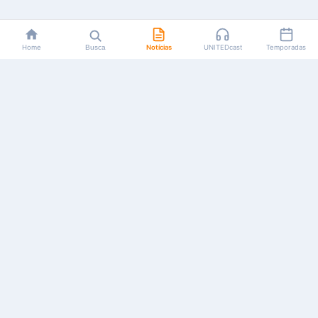
Home
Busca
Notícias
UNITEDcast
Temporadas
Notícias, reviews, guias e podcasts sobre o universo dos
animes!
Feito por fãs, para fãs.
NAVEGAÇÃO
CATEGORIAS
MAIS
Início
Animes
Sobre Nós
Notícias
Mangás
Anuncie