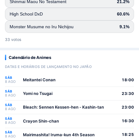
Shinmai Maou No Testament
21.2%
High School DxD
60.6%
Monster Musume no Iru Nichijou
9.1%
33 votos
Calendário de Animes
DATAS E HORÁRIOS DE LANÇAMENTO NO JAPÃO
SÁB
Meitantei Conan
18:00
8 AGO
SÁB
Yomi no Tsugai
23:30
8 AGO
SÁB
Bleach: Sennen Kessen-hen - Kashin-tan
23:00
8 AGO
SÁB
Crayon Shin-chan
16:30
8 AGO
SÁB
Mairimashita! Iruma-kun 4th Season
18:25
8 AGO