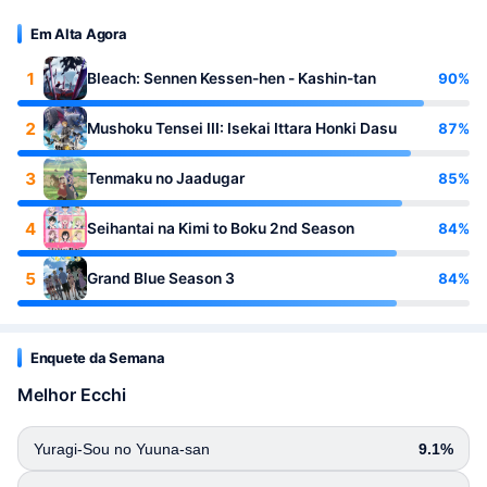
Em Alta Agora
1
90%
Bleach: Sennen Kessen-hen - Kashin-tan
2
87%
Mushoku Tensei III: Isekai Ittara Honki Dasu
3
85%
Tenmaku no Jaadugar
4
84%
Seihantai na Kimi to Boku 2nd Season
5
84%
Grand Blue Season 3
Enquete da Semana
Melhor Ecchi
Yuragi-Sou no Yuuna-san
9.1%