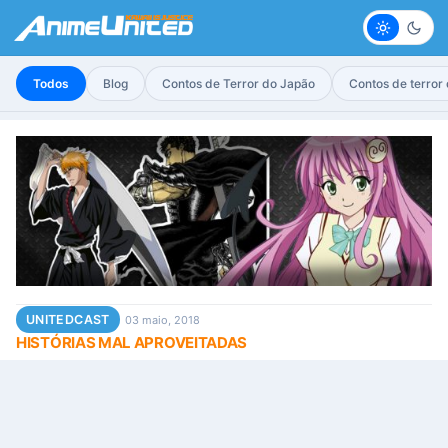
Claro
Escur
Todos
Blog
Contos de Terror do Japão
Contos de terror
UNITEDCAST
03 maio, 2018
HISTÓRIAS MAL APROVEITADAS