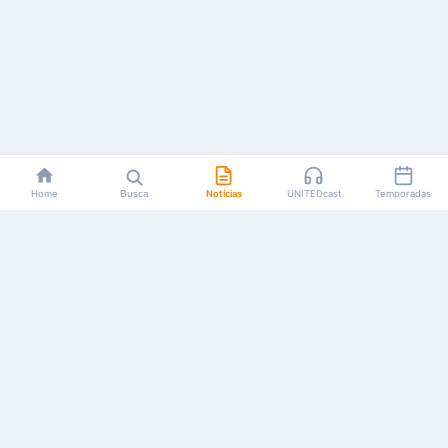
Home
Busca
Notícias
UNITEDcast
Temporadas
Notícias, reviews, guias e podcasts sobre o universo dos
animes!
Feito por fãs, para fãs.