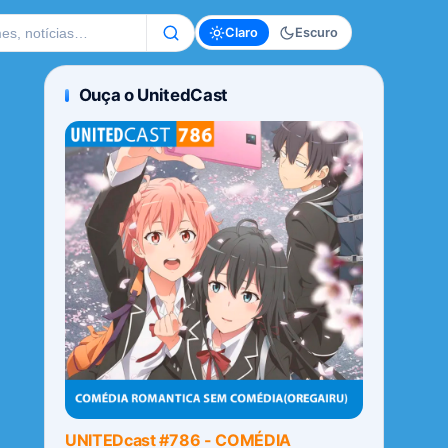
te
Claro
Escuro
Ouça o UnitedCast
UNITEDcast #786 - COMÉDIA