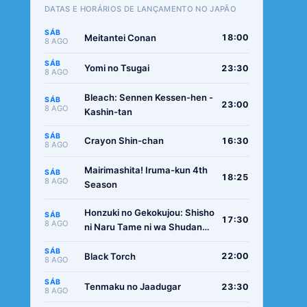
DATAS E HORÁRIOS DE LANÇAMENTO NO JAPÃO
SÁB
Meitantei Conan
18:00
8 AGO
SÁB
Yomi no Tsugai
23:30
8 AGO
Bleach: Sennen Kessen-hen -
SÁB
23:00
8 AGO
Kashin-tan
SÁB
Crayon Shin-chan
16:30
8 AGO
Mairimashita! Iruma-kun 4th
SÁB
18:25
8 AGO
Season
Honzuki no Gekokujou: Shisho
SÁB
17:30
8 AGO
ni Naru Tame ni wa Shudan
wo Erandeiraremasen -
SÁB
Ryoushu no Youjo
Black Torch
22:00
8 AGO
SÁB
Tenmaku no Jaadugar
23:30
8 AGO