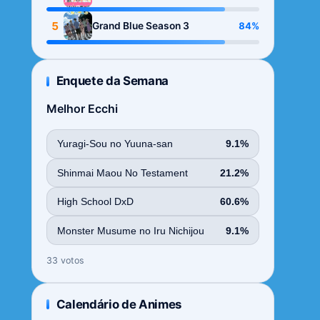
Season
5
84%
Grand Blue Season 3
Enquete da Semana
Melhor Ecchi
Yuragi-Sou no Yuuna-san
9.1%
Shinmai Maou No Testament
21.2%
High School DxD
60.6%
Monster Musume no Iru Nichijou
9.1%
33 votos
Calendário de Animes