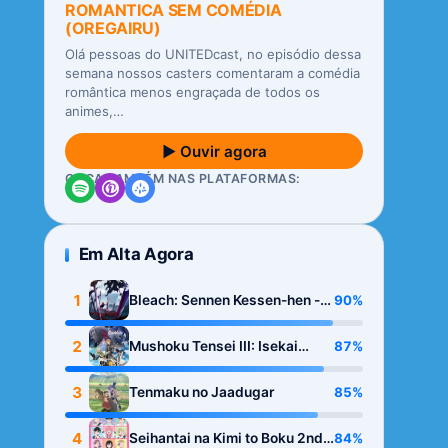
ROMANTICA SEM COMÉDIA
(OREGAIRU)
Olá pessoas do UNITEDcast, no episódio dessa
semana nossos casters comentaram a comédia
romântica menos engraçada de todos os
animes,…
▶ Ouvir agora
OUÇA TAMBÉM NAS PLATAFORMAS:
Em Alta Agora
1
90%
Bleach: Sennen Kessen-hen -
Kashin-tan
2
87%
Mushoku Tensei III: Isekai
Ittara Honki Dasu
3
85%
Tenmaku no Jaadugar
4
84%
Seihantai na Kimi to Boku 2nd