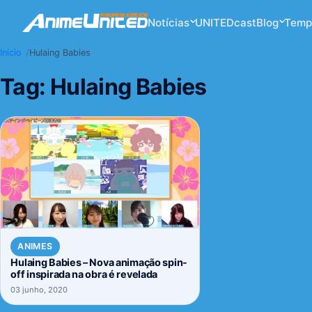
Notícias
UNITEDcast
Blog
Temp
Início
Hulaing Babies
Tag:
Hulaing Babies
ANIMES
Hulaing Babies – Nova animação spin-
off inspirada na obra é revelada
03 junho, 2020