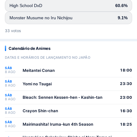
High School DxD
60.6%
Monster Musume no Iru Nichijou
9.1%
33 votos
Calendário de Animes
DATAS E HORÁRIOS DE LANÇAMENTO NO JAPÃO
SÁB
Meitantei Conan
18:00
8 AGO
SÁB
Yomi no Tsugai
23:30
8 AGO
SÁB
Bleach: Sennen Kessen-hen - Kashin-tan
23:00
8 AGO
SÁB
Crayon Shin-chan
16:30
8 AGO
SÁB
Mairimashita! Iruma-kun 4th Season
18:25
8 AGO