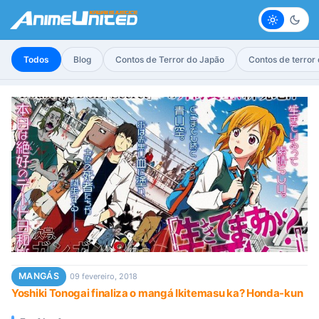
Claro
Escur
Todos
Blog
Contos de Terror do Japão
Contos de terror
MANGÁS
09 fevereiro, 2018
Yoshiki Tonogai finaliza o mangá Ikitemasu ka? Honda-kun