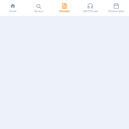
Home
Busca
Notícias
UNITEDcast
Temporadas
Notícias, reviews, guias e podcasts sobre o universo dos
animes!
Feito por fãs, para fãs.
NAVEGAÇÃO
CATEGORIAS
MAIS
Início
Animes
Sobre Nós
Notícias
Mangás
Anuncie
Artigos
Games
AYA