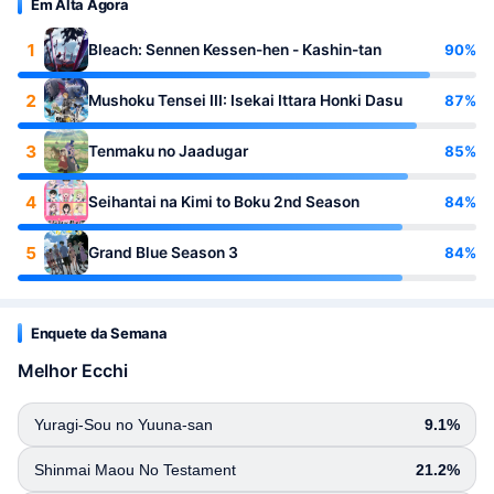
Em Alta Agora
1
90%
Bleach: Sennen Kessen-hen - Kashin-tan
2
87%
Mushoku Tensei III: Isekai Ittara Honki Dasu
3
85%
Tenmaku no Jaadugar
4
84%
Seihantai na Kimi to Boku 2nd Season
5
84%
Grand Blue Season 3
Enquete da Semana
Melhor Ecchi
Yuragi-Sou no Yuuna-san
9.1%
Shinmai Maou No Testament
21.2%