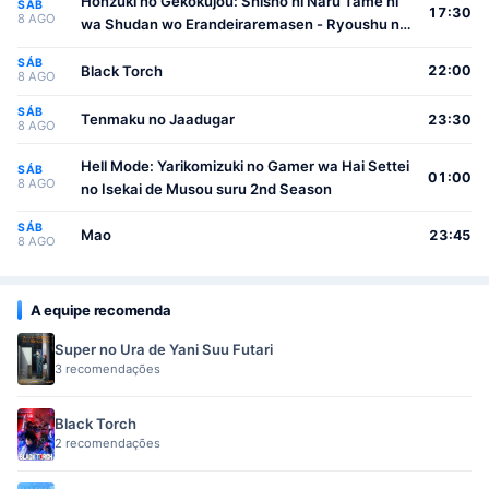
Honzuki no Gekokujou: Shisho ni Naru Tame ni
SÁB
17:30
8 AGO
wa Shudan wo Erandeiraremasen - Ryoushu no
Youjo
SÁB
Black Torch
22:00
8 AGO
SÁB
Tenmaku no Jaadugar
23:30
8 AGO
Hell Mode: Yarikomizuki no Gamer wa Hai Settei
SÁB
01:00
8 AGO
no Isekai de Musou suru 2nd Season
SÁB
Mao
23:45
8 AGO
A equipe recomenda
Super no Ura de Yani Suu Futari
3 recomendações
Black Torch
2 recomendações