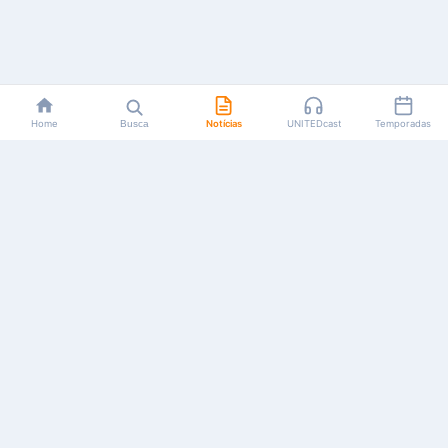
Home
Busca
Notícias
UNITEDcast
Temporadas
Notícias, reviews, guias e podcasts sobre o universo dos
animes!
Feito por fãs, para fãs.
NAVEGAÇÃO
CATEGORIAS
MAIS