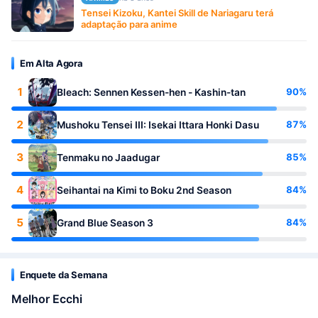
Tensei Kizoku, Kantei Skill de Nariagaru terá
adaptação para anime
Em Alta Agora
1
90%
Bleach: Sennen Kessen-hen - Kashin-tan
2
87%
Mushoku Tensei III: Isekai Ittara Honki Dasu
3
85%
Tenmaku no Jaadugar
4
84%
Seihantai na Kimi to Boku 2nd Season
5
84%
Grand Blue Season 3
Enquete da Semana
Melhor Ecchi