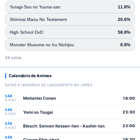
Yuragi-Sou no Yuuna-san
11.8%
Shinmai Maou No Testament
20.6%
High School DxD
58.8%
Monster Musume no Iru Nichijou
8.8%
34 votos
Calendário de Animes
DATAS E HORÁRIOS DE LANÇAMENTO NO JAPÃO
SÁB
Meitantei Conan
18:00
8 AGO
SÁB
Yomi no Tsugai
23:30
8 AGO
SÁB
Bleach: Sennen Kessen-hen - Kashin-tan
23:00
8 AGO
SÁB
Crayon Shin-chan
16:30