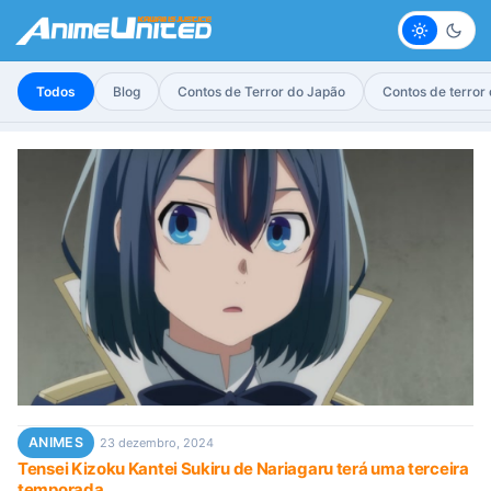
Claro
Escur
Todos
Blog
Contos de Terror do Japão
Contos de terror
ANIMES
23 dezembro, 2024
Tensei Kizoku Kantei Sukiru de Nariagaru terá uma terceira
temporada