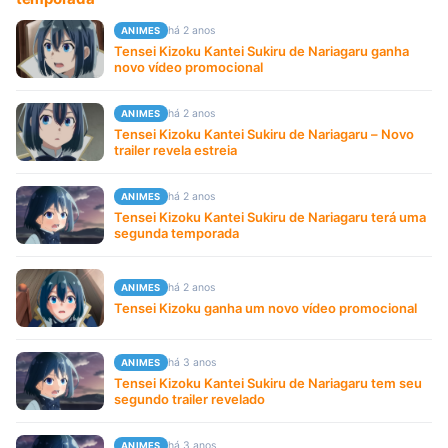
há 2 anos
ANIMES
Tensei Kizoku Kantei Sukiru de Nariagaru ganha
novo vídeo promocional
há 2 anos
ANIMES
Tensei Kizoku Kantei Sukiru de Nariagaru – Novo
trailer revela estreia
há 2 anos
ANIMES
Tensei Kizoku Kantei Sukiru de Nariagaru terá uma
segunda temporada
há 2 anos
ANIMES
Tensei Kizoku ganha um novo vídeo promocional
há 3 anos
ANIMES
Tensei Kizoku Kantei Sukiru de Nariagaru tem seu
segundo trailer revelado
há 3 anos
ANIMES