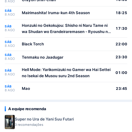
8 AGO
SÁB
Mairimashita! Iruma-kun 4th Season
18:25
8 AGO
Honzuki no Gekokujou: Shisho ni Naru Tame ni
SÁB
17:30
8 AGO
wa Shudan wo Erandeiraremasen - Ryoushu no
Youjo
SÁB
Black Torch
22:00
8 AGO
SÁB
Tenmaku no Jaadugar
23:30
8 AGO
Hell Mode: Yarikomizuki no Gamer wa Hai Settei
SÁB
01:00
8 AGO
no Isekai de Musou suru 2nd Season
SÁB
Mao
23:45
8 AGO
A equipe recomenda
Super no Ura de Yani Suu Futari
3 recomendações