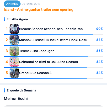
ANIMES
06 junho, 2018
Island – Anime ganhar trailer com opening
Em Alta Agora
1
90%
Bleach: Sennen Kessen-hen - Kashin-tan
2
87%
Mushoku Tensei III: Isekai Ittara Honki Dasu
3
85%
Tenmaku no Jaadugar
4
84%
Seihantai na Kimi to Boku 2nd Season
5
84%
Grand Blue Season 3
Enquete da Semana
Melhor Ecchi