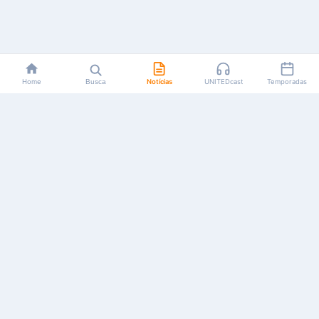
Home
Busca
Notícias
UNITEDcast
Temporadas
Notícias, reviews, guias e podcasts sobre o universo dos
animes!
Feito por fãs, para fãs.
NAVEGAÇÃO
CATEGORIAS
MAIS