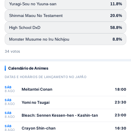
Yuragi-Sou no Yuuna-san
11.8%
Shinmai Maou No Testament
20.6%
High School DxD
58.8%
Monster Musume no Iru Nichijou
8.8%
34 votos
Calendário de Animes
DATAS E HORÁRIOS DE LANÇAMENTO NO JAPÃO
SÁB
Meitantei Conan
18:00
8 AGO
SÁB
Yomi no Tsugai
23:30
8 AGO
SÁB
Bleach: Sennen Kessen-hen - Kashin-tan
23:00
8 AGO
SÁB
Crayon Shin-chan
16:30
8 AGO