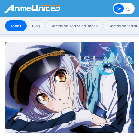
Claro
Escur
Todos
Blog
Contos de Terror do Japão
Contos de terror