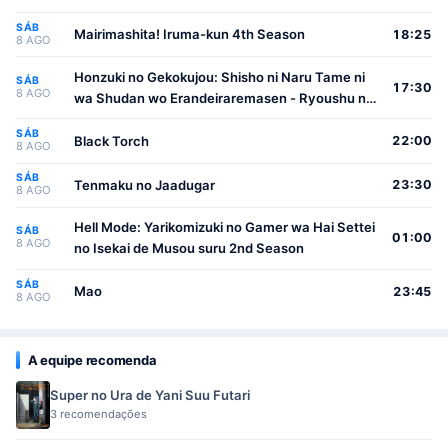
SÁB
Mairimashita! Iruma-kun 4th Season
18:25
8 AGO
Honzuki no Gekokujou: Shisho ni Naru Tame ni
SÁB
17:30
8 AGO
wa Shudan wo Erandeiraremasen - Ryoushu no
Youjo
SÁB
Black Torch
22:00
8 AGO
SÁB
Tenmaku no Jaadugar
23:30
8 AGO
Hell Mode: Yarikomizuki no Gamer wa Hai Settei
SÁB
01:00
8 AGO
no Isekai de Musou suru 2nd Season
SÁB
Mao
23:45
8 AGO
A equipe recomenda
Super no Ura de Yani Suu Futari
3 recomendações