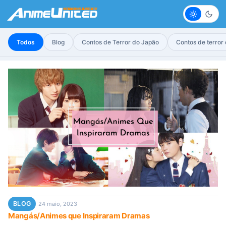
Claro
Escur
Todos
Blog
Contos de Terror do Japão
Contos de terror
BLOG
24 maio, 2023
Mangás/Animes que Inspiraram Dramas