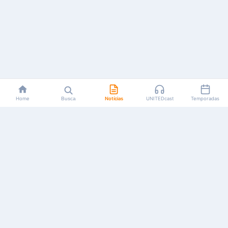
Home
Busca
Notícias
UNITEDcast
Temporadas
Notícias, reviews, guias e podcasts sobre o universo dos
animes!
Feito por fãs, para fãs.