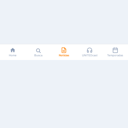
Home
Busca
Notícias
UNITEDcast
Temporadas
Notícias, reviews, guias e podcasts sobre o universo dos
animes!
Feito por fãs, para fãs.