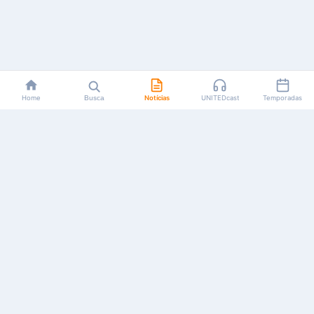
Home
Busca
Notícias
UNITEDcast
Temporadas
Notícias, reviews, guias e podcasts sobre o universo dos
animes!
Feito por fãs, para fãs.