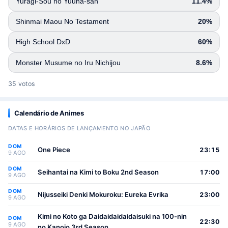
Yuragi-Sou no Yuuna-san
11.4%
Shinmai Maou No Testament
20%
High School DxD
60%
Monster Musume no Iru Nichijou
8.6%
35 votos
Calendário de Animes
DATAS E HORÁRIOS DE LANÇAMENTO NO JAPÃO
DOM
One Piece
23:15
9 AGO
DOM
Seihantai na Kimi to Boku 2nd Season
17:00
9 AGO
DOM
Nijusseiki Denki Mokuroku: Eureka Evrika
23:00
9 AGO
Kimi no Koto ga Daidaidaidaidaisuki na 100-nin
DOM
22:30
9 AGO
no Kanojo 3rd Season