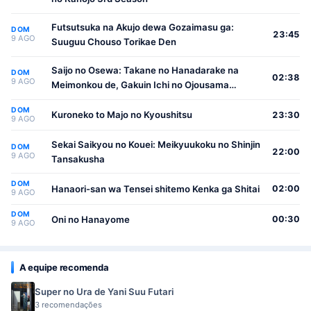
Futsutsuka na Akujo dewa Gozaimasu ga:
DOM
23:45
9 AGO
Suuguu Chouso Torikae Den
Saijo no Osewa: Takane no Hanadarake na
DOM
02:38
9 AGO
Meimonkou de, Gakuin Ichi no Ojousama
(Seikatsu Nouryoku Kaimu) wo Kagenagara
DOM
Osewa suru Koto ni Narimashita
Kuroneko to Majo no Kyoushitsu
23:30
9 AGO
Sekai Saikyou no Kouei: Meikyuukoku no Shinjin
DOM
22:00
9 AGO
Tansakusha
DOM
Hanaori-san wa Tensei shitemo Kenka ga Shitai
02:00
9 AGO
DOM
Oni no Hanayome
00:30
9 AGO
A equipe recomenda
Super no Ura de Yani Suu Futari
3 recomendações