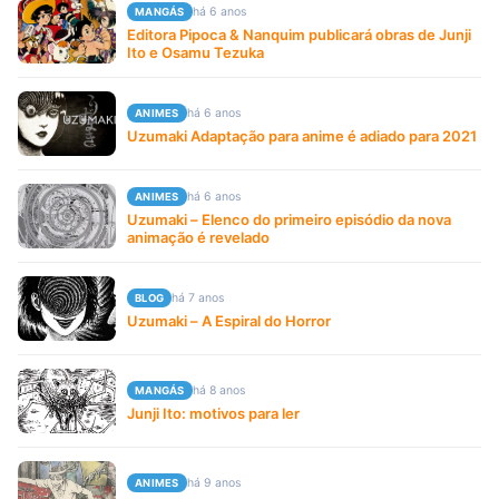
há 6 anos
MANGÁS
Editora Pipoca & Nanquim publicará obras de Junji
Ito e Osamu Tezuka
há 6 anos
ANIMES
Uzumaki Adaptação para anime é adiado para 2021
há 6 anos
ANIMES
Uzumaki – Elenco do primeiro episódio da nova
animação é revelado
há 7 anos
BLOG
Uzumaki – A Espiral do Horror
há 8 anos
MANGÁS
Junji Ito: motivos para ler
há 9 anos
ANIMES