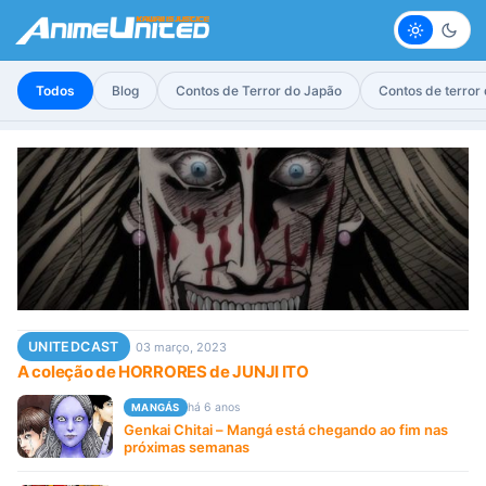
Claro
Escur
Todos
Blog
Contos de Terror do Japão
Contos de terror
UNITEDCAST
03 março, 2023
A coleção de HORRORES de JUNJI ITO
há 6 anos
MANGÁS
Genkai Chitai – Mangá está chegando ao fim nas
próximas semanas