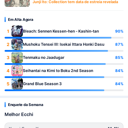
Junji Ito: Collection tem data de estreia revelada
Em Alta Agora
1
90%
Bleach: Sennen Kessen-hen - Kashin-tan
2
87%
Mushoku Tensei III: Isekai Ittara Honki Dasu
3
85%
Tenmaku no Jaadugar
4
84%
Seihantai na Kimi to Boku 2nd Season
5
84%
Grand Blue Season 3
Enquete da Semana
Melhor Ecchi