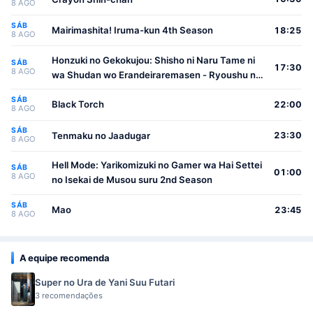
8 AGO
SÁB
Mairimashita! Iruma-kun 4th Season
18:25
8 AGO
Honzuki no Gekokujou: Shisho ni Naru Tame ni
SÁB
17:30
8 AGO
wa Shudan wo Erandeiraremasen - Ryoushu no
Youjo
SÁB
Black Torch
22:00
8 AGO
SÁB
Tenmaku no Jaadugar
23:30
8 AGO
Hell Mode: Yarikomizuki no Gamer wa Hai Settei
SÁB
01:00
8 AGO
no Isekai de Musou suru 2nd Season
SÁB
Mao
23:45
8 AGO
A equipe recomenda
Super no Ura de Yani Suu Futari
3 recomendações