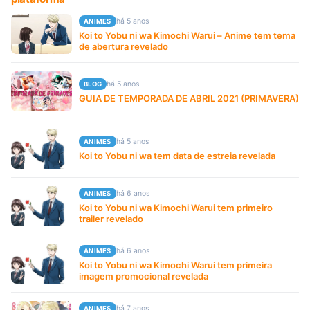
há 5 anos
ANIMES
Koi to Yobu ni wa Kimochi Warui – Anime tem tema
de abertura revelado
há 5 anos
BLOG
GUIA DE TEMPORADA DE ABRIL 2021 (PRIMAVERA)
há 5 anos
ANIMES
Koi to Yobu ni wa tem data de estreia revelada
há 6 anos
ANIMES
Koi to Yobu ni wa Kimochi Warui tem primeiro
trailer revelado
há 6 anos
ANIMES
Koi to Yobu ni wa Kimochi Warui tem primeira
imagem promocional revelada
há 7 anos
ANIMES