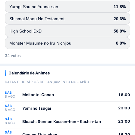
Yuragi-Sou no Yuuna-san
11.8%
Shinmai Maou No Testament
20.6%
High School DxD
58.8%
Monster Musume no Iru Nichijou
8.8%
34 votos
Calendário de Animes
DATAS E HORÁRIOS DE LANÇAMENTO NO JAPÃO
SÁB
Meitantei Conan
18:00
8 AGO
SÁB
Yomi no Tsugai
23:30
8 AGO
SÁB
Bleach: Sennen Kessen-hen - Kashin-tan
23:00
8 AGO
SÁB
Crayon Shin-chan
16:30