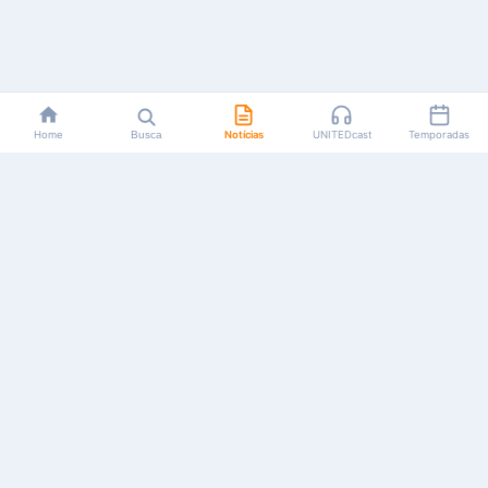
Home
Busca
Notícias
UNITEDcast
Temporadas
Notícias, reviews, guias e podcasts sobre o universo dos
animes!
Feito por fãs, para fãs.
NAVEGAÇÃO
CATEGORIAS
MAIS