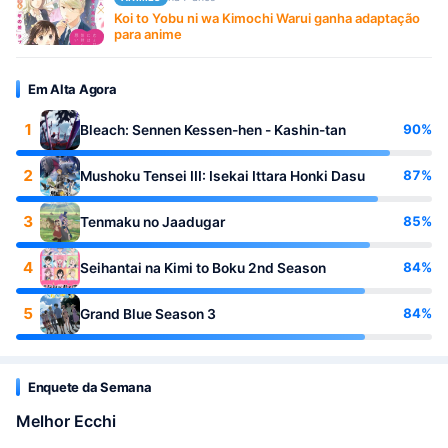
Koi to Yobu ni wa Kimochi Warui ganha adaptação
para anime
Em Alta Agora
1
90%
Bleach: Sennen Kessen-hen - Kashin-tan
2
87%
Mushoku Tensei III: Isekai Ittara Honki Dasu
3
85%
Tenmaku no Jaadugar
4
84%
Seihantai na Kimi to Boku 2nd Season
5
84%
Grand Blue Season 3
Enquete da Semana
Melhor Ecchi