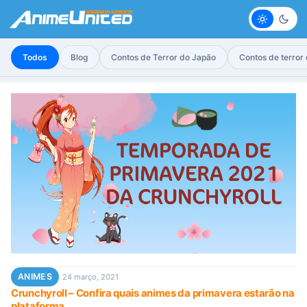
Claro
Escur
Todos
Blog
Contos de Terror do Japão
Contos de terror
ANIMES
24 março, 2021
Crunchyroll – Confira quais animes da primavera estarão na
plataforma