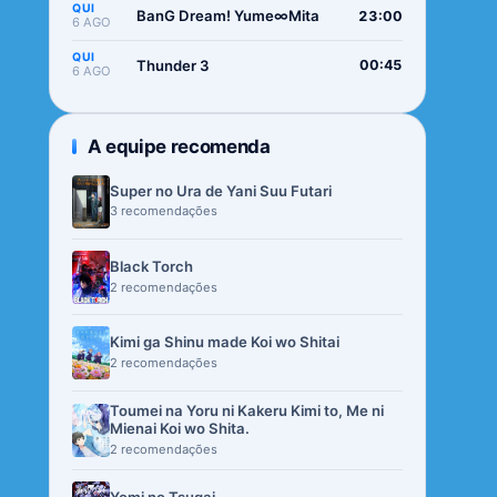
QUI
BanG Dream! Yume∞Mita
23:00
6 AGO
QUI
Thunder 3
00:45
6 AGO
A equipe recomenda
Super no Ura de Yani Suu Futari
3 recomendações
Black Torch
2 recomendações
Kimi ga Shinu made Koi wo Shitai
2 recomendações
Toumei na Yoru ni Kakeru Kimi to, Me ni
Mienai Koi wo Shita.
2 recomendações