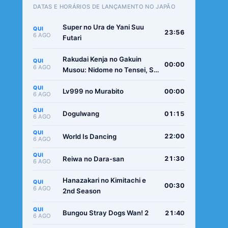
DATAS E HORÁRIOS DE LANÇAMENTO NO JAPÃO
Super no Ura de Yani Suu
QUI
23:56
6 AGO
Futari
Rakudai Kenja no Gakuin
QUI
00:00
6 AGO
Musou: Nidome no Tensei, S-
Rank Cheat Majutsushi
QUI
Boukenroku
Lv999 no Murabito
00:00
6 AGO
QUI
Dogulwang
01:15
6 AGO
QUI
World Is Dancing
22:00
6 AGO
QUI
Reiwa no Dara-san
21:30
6 AGO
Hanazakari no Kimitachi e
QUI
00:30
6 AGO
2nd Season
QUI
Bungou Stray Dogs Wan! 2
21:40
6 AGO