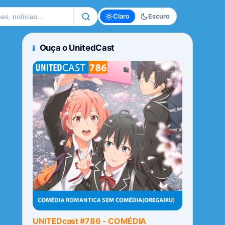
te
Claro
Escuro
Ouça o UnitedCast
UNITEDcast #786 - COMÉDIA