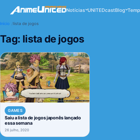
Notícias
UNITEDcast
Blog
Temp
Início
lista de jogos
Tag:
lista de jogos
GAMES
Saiu a lista de jogos japonês lançado
essa semana
26 julho, 2020