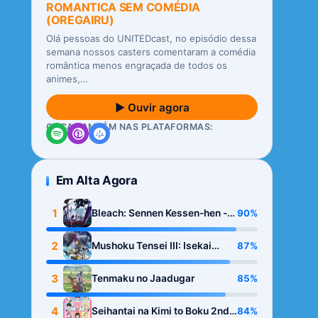
ROMANTICA SEM COMÉDIA
(OREGAIRU)
Olá pessoas do UNITEDcast, no episódio dessa
semana nossos casters comentaram a comédia
romântica menos engraçada de todos os
animes,…
▶ Ouvir agora
OUÇA TAMBÉM NAS PLATAFORMAS:
Em Alta Agora
1
90%
Bleach: Sennen Kessen-hen -
Kashin-tan
2
87%
Mushoku Tensei III: Isekai
Ittara Honki Dasu
3
85%
Tenmaku no Jaadugar
4
84%
Seihantai na Kimi to Boku 2nd