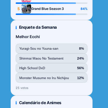
Season
5
84%
Grand Blue Season 3
Enquete da Semana
Melhor Ecchi
Yuragi-Sou no Yuuna-san
8%
Shinmai Maou No Testament
24%
High School DxD
56%
Monster Musume no Iru Nichijou
12%
25 votos
Calendário de Animes