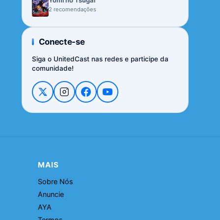
Yomi no Tsugai
2 recomendações
Conecte-se
Siga o UnitedCast nas redes e participe da
comunidade!
MAIS
Sobre Nós
Anuncie
AYA
Termos