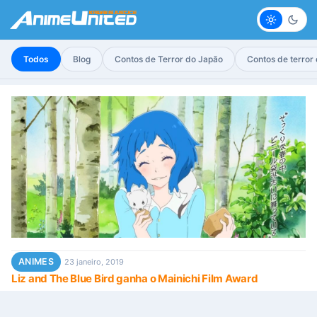
Claro
Escur
Todos
Blog
Contos de Terror do Japão
Contos de terror
ANIMES
23 janeiro, 2019
Liz and The Blue Bird ganha o Mainichi Film Award