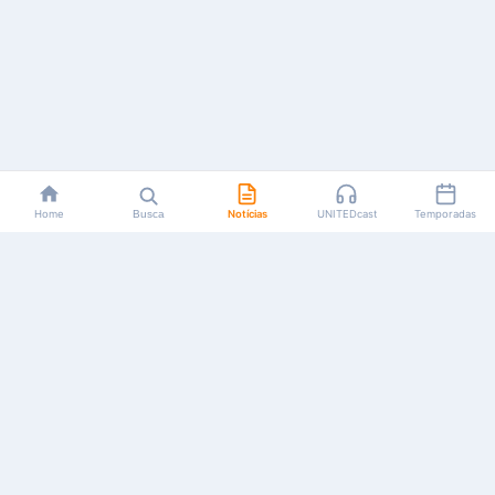
Home
Busca
Notícias
UNITEDcast
Temporadas
Notícias, reviews, guias e podcasts sobre o universo dos
animes!
Feito por fãs, para fãs.