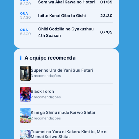
Sora wa Akai Kawa no Hotori
01:35
5 AGO
QUA
Ibitte Konai Gibo to Gishi
23:30
5 AGO
Chibi Godzilla no Gyakushuu
QUA
07:05
5 AGO
4th Season
A equipe recomenda
Super no Ura de Yani Suu Futari
3 recomendações
Black Torch
2 recomendações
Kimi ga Shinu made Koi wo Shitai
2 recomendações
Toumei na Yoru ni Kakeru Kimi to, Me ni
Mienai Koi wo Shita.