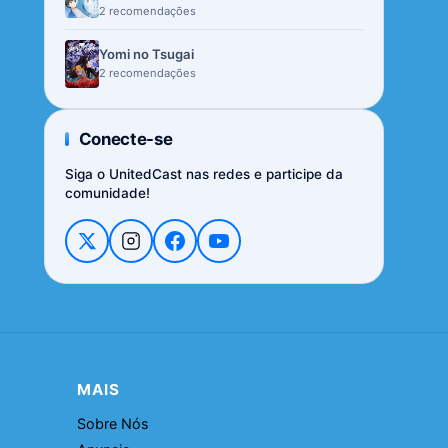
2 recomendações
Yomi no Tsugai
2 recomendações
Conecte-se
Siga o UnitedCast nas redes e participe da
comunidade!
MAIS
Sobre Nós