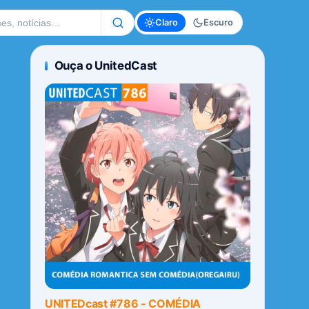
te
Claro
Escuro
Ouça o UnitedCast
UNITEDcast #786 - COMÉDIA