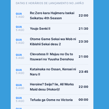
DATAS E HORÁRIOS DE LANÇAMENTO NO JAPÃO
Re:Zero kara Hajimeru Isekai
QUA
22:00
5 AGO
Seikatsu 4th Season
QUA
Youjo Senki II
21:30
5 AGO
Otome Game Sekai wa Mob ni
QUA
23:30
5 AGO
Kibishii Sekai desu 2
Clevatess II: Majuu no Ou to
QUA
21:00
5 AGO
Itsuwari no Yuusha Denshou
Katainaka no Ossan, Kensei ni
QUA
23:45
5 AGO
Naru II
Heroine? Seijo? Iie, All Works
QUA
22:00
5 AGO
Maid desu (Hokori)!
QUA
Tefuda ga Oome no Victoria
00:00
5 AGO
QUA