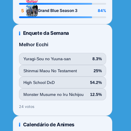
Season
5
84%
Grand Blue Season 3
Enquete da Semana
Melhor Ecchi
Yuragi-Sou no Yuuna-san
8.3%
Shinmai Maou No Testament
25%
High School DxD
54.2%
Monster Musume no Iru Nichijou
12.5%
24 votos
Calendário de Animes