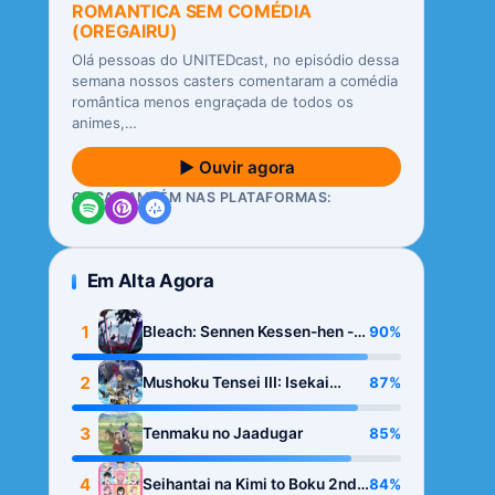
ROMANTICA SEM COMÉDIA
(OREGAIRU)
Olá pessoas do UNITEDcast, no episódio dessa
semana nossos casters comentaram a comédia
romântica menos engraçada de todos os
animes,…
▶ Ouvir agora
OUÇA TAMBÉM NAS PLATAFORMAS:
Em Alta Agora
1
90%
Bleach: Sennen Kessen-hen -
Kashin-tan
2
87%
Mushoku Tensei III: Isekai
Ittara Honki Dasu
3
85%
Tenmaku no Jaadugar
4
84%
Seihantai na Kimi to Boku 2nd