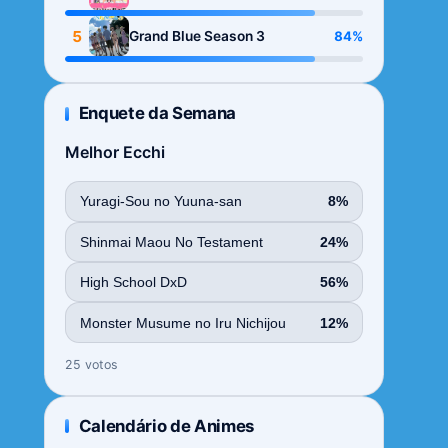
Season
5
84%
Grand Blue Season 3
Enquete da Semana
Melhor Ecchi
Yuragi-Sou no Yuuna-san
8%
Shinmai Maou No Testament
24%
High School DxD
56%
Monster Musume no Iru Nichijou
12%
25 votos
Calendário de Animes