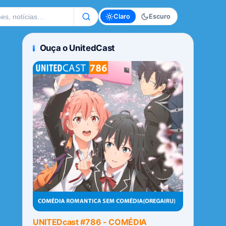
te
Claro
Escuro
Ouça o UnitedCast
UNITEDcast #786 - COMÉDIA