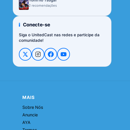
Yomi no Tsugai
2 recomendações
Conecte-se
Siga o UnitedCast nas redes e participe da
comunidade!
MAIS
Sobre Nós
Anuncie
AYA
Termos