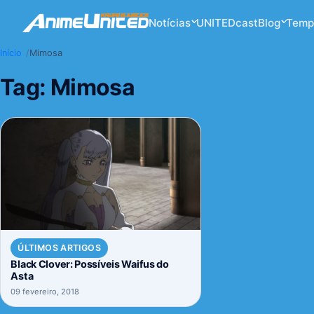
Notícias
UNITEDcast
Blog
Temp
Início
Mimosa
Tag:
Mimosa
ÚLTIMOS ARTIGOS
Black Clover: Possíveis Waifus do
Asta
09 fevereiro, 2018