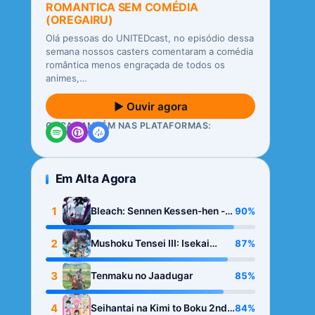
ROMANTICA SEM COMÉDIA
(OREGAIRU)
Olá pessoas do UNITEDcast, no episódio dessa
semana nossos casters comentaram a comédia
romântica menos engraçada de todos os
animes,…
▶ Ouvir agora
OUÇA TAMBÉM NAS PLATAFORMAS:
Em Alta Agora
1
90%
Bleach: Sennen Kessen-hen -
Kashin-tan
2
87%
Mushoku Tensei III: Isekai
Ittara Honki Dasu
3
85%
Tenmaku no Jaadugar
4
84%
Seihantai na Kimi to Boku 2nd