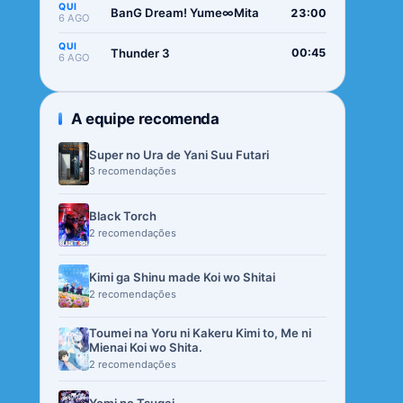
QUI
BanG Dream! Yume∞Mita
23:00
6 AGO
QUI
Thunder 3
00:45
6 AGO
A equipe recomenda
Super no Ura de Yani Suu Futari
3 recomendações
Black Torch
2 recomendações
Kimi ga Shinu made Koi wo Shitai
2 recomendações
Toumei na Yoru ni Kakeru Kimi to, Me ni
Mienai Koi wo Shita.
2 recomendações