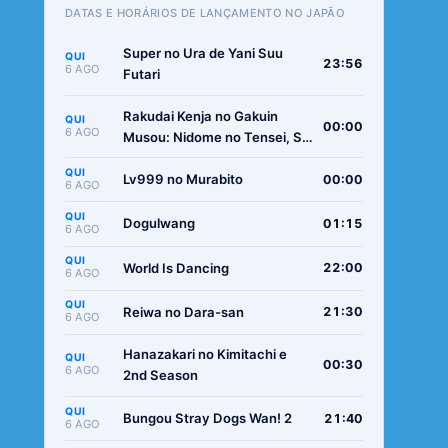
DATAS E HORÁRIOS DE LANÇAMENTO NO JAPÃO
Super no Ura de Yani Suu
QUI
23:56
6 AGO
Futari
Rakudai Kenja no Gakuin
QUI
00:00
6 AGO
Musou: Nidome no Tensei, S-
Rank Cheat Majutsushi
QUI
Boukenroku
Lv999 no Murabito
00:00
6 AGO
QUI
Dogulwang
01:15
6 AGO
QUI
World Is Dancing
22:00
6 AGO
QUI
Reiwa no Dara-san
21:30
6 AGO
Hanazakari no Kimitachi e
QUI
00:30
6 AGO
2nd Season
QUI
Bungou Stray Dogs Wan! 2
21:40
6 AGO