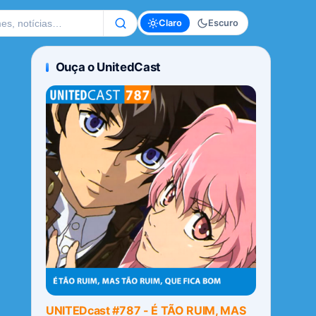
te
Claro
Escuro
Ouça o UnitedCast
UNITEDcast #787 - É TÃO RUIM, MAS