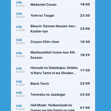
SÁB
Meitantei Conan
18:00
8 AGO
SÁB
Yomi no Tsugai
23:30
8 AGO
Bleach: Sennen Kessen-hen -
SÁB
23:00
8 AGO
Kashin-tan
SÁB
Crayon Shin-chan
16:30
8 AGO
Mairimashita! Iruma-kun 4th
SÁB
18:25
8 AGO
Season
Honzuki no Gekokujou: Shisho
SÁB
17:30
8 AGO
ni Naru Tame ni wa Shudan
wo Erandeiraremasen -
SÁB
Ryoushu no Youjo
Black Torch
22:00
8 AGO
SÁB
Tenmaku no Jaadugar
23:30
8 AGO
Hell Mode: Yarikomizuki no
SÁB
01:00
8 AGO
Gamer wa Hai Settei no Isekai