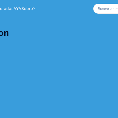
Buscar no si
oradas
AYA
Sobre
on