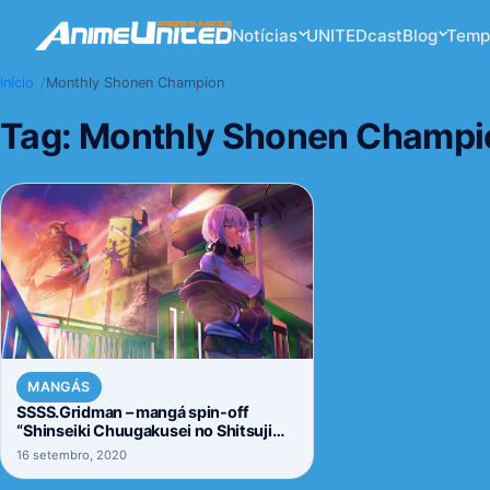
Notícias
UNITEDcast
Blog
Temp
Início
Monthly Shonen Champion
Tag:
Monthly Shonen Champi
MANGÁS
SSSS.Gridman – mangá spin-off
“Shinseiki Chuugakusei no Shitsuji
Cafe” tem a capa de seu primeiro
16 setembro, 2020
volume revelada.