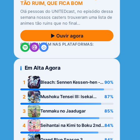
TÃO RUIM, QUE FICA BOM
Olá pessoas do UNITEDcast, no episódio dessa
semana nossos casters trouxeram uma lista de
animes tão ruins que no final…
▶ Ouvir agora
OUÇA TAMBÉM NAS PLATAFORMAS:
Em Alta Agora
1
90%
Bleach: Sennen Kessen-hen -
Kashin-tan
2
87%
Mushoku Tensei III: Isekai
Ittara Honki Dasu
3
85%
Tenmaku no Jaadugar
4
84%
Seihantai na Kimi to Boku 2nd
Season
5
84%
Grand Blue Season 3