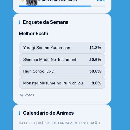
Enquete da Semana
Melhor Ecchi
Yuragi-Sou no Yuuna-san
11.8%
Shinmai Maou No Testament
20.6%
High School DxD
58.8%
Monster Musume no Iru Nichijou
8.8%
34 votos
Calendário de Animes
DATAS E HORÁRIOS DE LANÇAMENTO NO JAPÃO