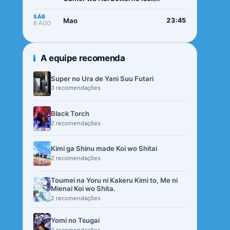
de Musou suru 2nd Season
SÁB
Mao
23:45
8 AGO
A equipe recomenda
Super no Ura de Yani Suu Futari
3 recomendações
Black Torch
2 recomendações
Kimi ga Shinu made Koi wo Shitai
2 recomendações
Toumei na Yoru ni Kakeru Kimi to, Me ni
Mienai Koi wo Shita.
2 recomendações
Yomi no Tsugai
2 recomendações