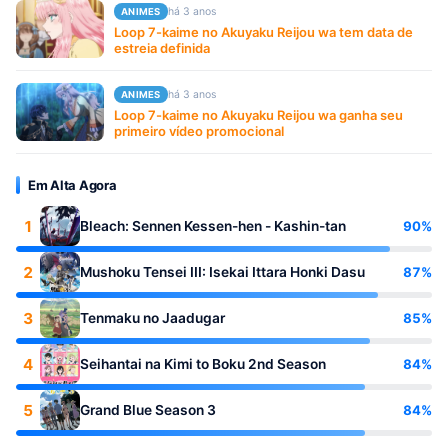
há 3 anos
ANIMES
Loop 7-kaime no Akuyaku Reijou wa tem data de
estreia definida
há 3 anos
ANIMES
Loop 7-kaime no Akuyaku Reijou wa ganha seu
primeiro vídeo promocional
Em Alta Agora
1
90%
Bleach: Sennen Kessen-hen - Kashin-tan
2
87%
Mushoku Tensei III: Isekai Ittara Honki Dasu
3
85%
Tenmaku no Jaadugar
4
84%
Seihantai na Kimi to Boku 2nd Season
5
84%
Grand Blue Season 3