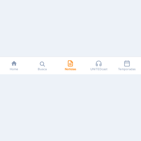
Home
Busca
Notícias
UNITEDcast
Temporadas
Notícias, reviews, guias e podcasts sobre o universo dos
animes!
Feito por fãs, para fãs.