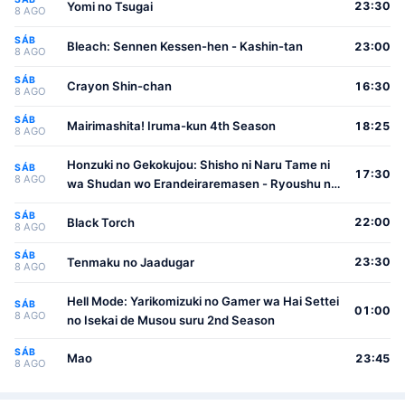
Yomi no Tsugai
23:30
8 AGO
SÁB
Bleach: Sennen Kessen-hen - Kashin-tan
23:00
8 AGO
SÁB
Crayon Shin-chan
16:30
8 AGO
SÁB
Mairimashita! Iruma-kun 4th Season
18:25
8 AGO
Honzuki no Gekokujou: Shisho ni Naru Tame ni
SÁB
17:30
8 AGO
wa Shudan wo Erandeiraremasen - Ryoushu no
Youjo
SÁB
Black Torch
22:00
8 AGO
SÁB
Tenmaku no Jaadugar
23:30
8 AGO
Hell Mode: Yarikomizuki no Gamer wa Hai Settei
SÁB
01:00
8 AGO
no Isekai de Musou suru 2nd Season
SÁB
Mao
23:45
8 AGO