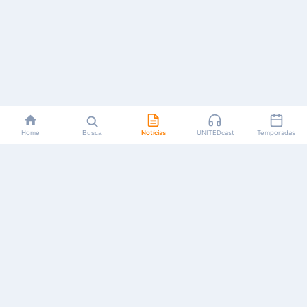
Home
Busca
Notícias
UNITEDcast
Temporadas
Notícias, reviews, guias e podcasts sobre o universo dos
animes!
Feito por fãs, para fãs.