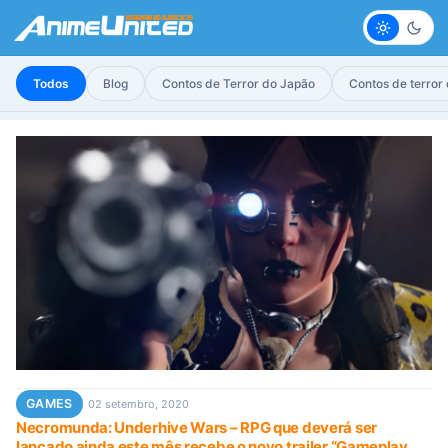
Claro
Escur
Todos
Blog
Contos de Terror do Japão
Contos de terror
GAMES
02 setembro, 2020
Necromunda: Underhive Wars – RPG que deverá ser
lançado ainda este mês recebe o novo trailer “Gameplay