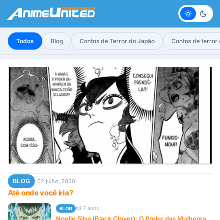
Claro
Escur
Todos
Blog
Contos de Terror do Japão
Contos de terror
BLOG
02 julho, 2020
Até onde você iria?
há 7 anos
BLOG
Noelle Silva (Black Clover): O Poder das Mulheres