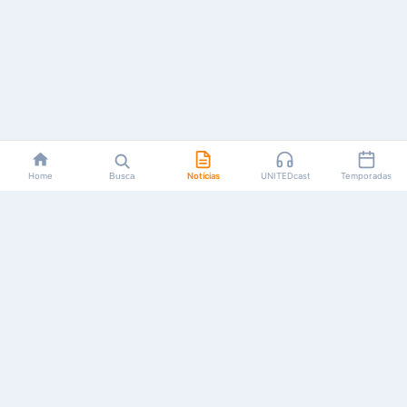
Home
Busca
Notícias
UNITEDcast
Temporadas
Notícias, reviews, guias e podcasts sobre o universo dos
animes!
Feito por fãs, para fãs.