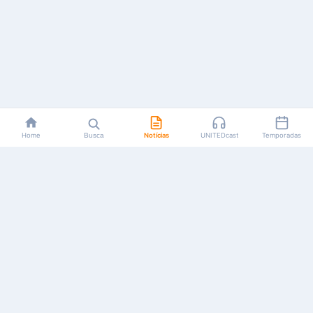
Home
Busca
Notícias
UNITEDcast
Temporadas
Notícias, reviews, guias e podcasts sobre o universo dos
animes!
Feito por fãs, para fãs.