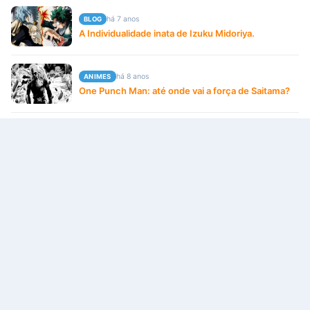
há 7 anos
BLOG
A Individualidade inata de Izuku Midoriya.
há 8 anos
ANIMES
One Punch Man: até onde vai a força de Saitama?