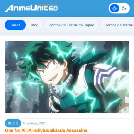
Claro
Escur
Todos
Blog
Contos de Terror do Japão
Contos de terror
BLOG
15 março, 2021
One for All: A individualidade Assassina