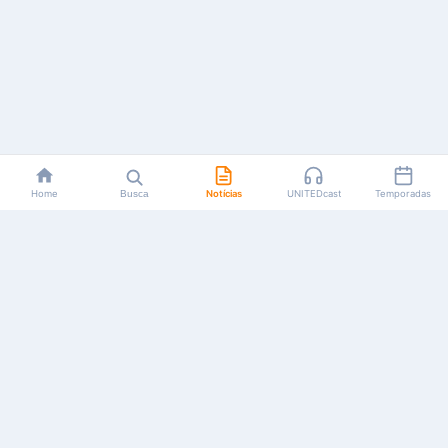
Home
Busca
Notícias
UNITEDcast
Temporadas
Notícias, reviews, guias e podcasts sobre o universo dos
animes!
Feito por fãs, para fãs.